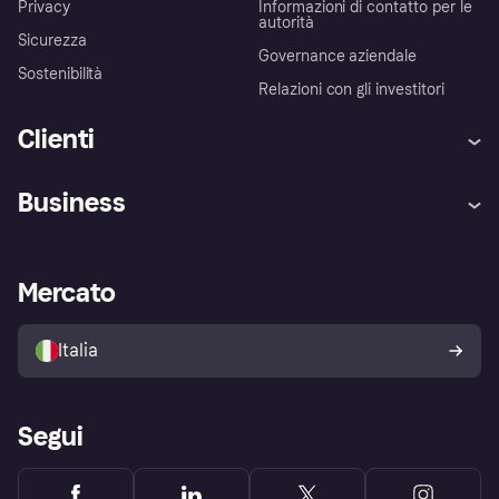
Privacy
Informazioni di contatto per le
autorità
Sicurezza
Governance aziendale
Sostenibilità
Relazioni con gli investitori
Clienti
Assistenza
Arbitro bancario
Business
Login
Promessa di protezione contro
le frodi
Supporto aziende
Portale per sviluppatori
La Klarna app
Impostazioni sulla privacy
Accesso aziende
Stato operativo
Mercato
Esplora i negozi
Il tuo diritto di recesso
Vendi con Klarna
Piattaforme e partner
Politica di protezione
dell'acquirente Klarna
Italia
Segui