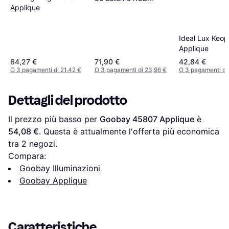
Applique
Ricaricabile Applique
Ideal Lux Keop
Applique
64,27 €
71,90 €
42,84 €
O 3 pagamenti di 21,42 €
O 3 pagamenti di 23,96 €
O 3 pagamenti di
Dettagli del prodotto
Il prezzo più basso per 
Goobay 45807 Applique
 è 
54,08 €
. Questa è attualmente l'offerta più economica 
tra 
2
 negozi.
Compara:
Goobay Illuminazioni
Goobay Applique
Caratteristiche