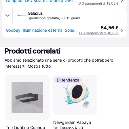
Lampada LED Solare a Muro 3,2W IP65 Sensore di Movimento Nero
O 3 pagamenti di 18,02 €
Galaxus
Spedizione gratuita
,
10-15 giorni
54,56 €
Goobay, Illuminazione esterna, Solare a LED (400lm, IP65)
O 3 pagamenti di 18,18 €
Prodotti correlati
Abbiamo selezionato una serie di prodotti che potrebbero 
interessarti.
Mostra tutto
Di tendenza
Newgarden Papaya
Trio Lighting Cuando
30 Esterno RGB