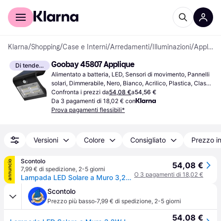
Per il tuo shopping
Per le aziende
Klarna
/
Shopping
/
Case e Interni
/
Arredamenti
/
Illuminazioni
/
Applique
Goobay 45807 Applique
Di tendenza
Alimentato a batteria, LED, Sensori di movimento, Pannelli 
solari, Dimmerabile, Nero, Bianco, Acrilico, Plastica, Classe 
IP: IP65
Confronta i prezzi da
54,08 €
a
54,56 €
Da 3 pagamenti di 18,02 € con
Prova pagamenti flessibili*
Versioni
Colore
Consigliato
Prezzo i
Scontolo
annuncio
54,08 €
7,99 € di spedizione
,
2-5 giorni
O 3 pagamenti di 18,02 €
Lampada LED Solare a Muro 3,2W IP65 Sensore di Movimento Nero
Scontolo
·
Prezzo più basso
7,99 € di spedizione
,
2-5 giorni
54,08 €