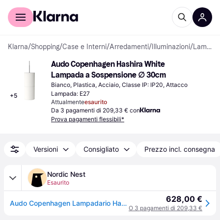
Per il tuo shopping
Per le aziende
Klarna
/
Shopping
/
Case e Interni
/
Arredamenti
/
Illuminazioni
/
Lampade a Sospensione
Audo Copenhagen Hashira White 
Lampada a Sospensione ∅ 30cm
Bianco, Plastica, Acciaio, Classe IP: IP20, Attacco 
Lampada: E27
+
5
Attualmente
esaurito
Da 3 pagamenti di 209,33 € con
Prova pagamenti flessibili*
Versioni
Consigliato
Prezzo incl. consegna
Nordic Nest
Esaurito
628,00 €
Audo Copenhagen Lampadario Hashira bianco 75 cm
O 3 pagamenti di 209,33 €