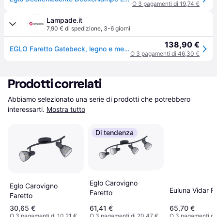
O 3 pagamenti di 19,74 €
Lampade.it
7,90 € di spedizione
,
3-6 giorni
138,90 €
EGLO Faretto Gatebeck, legno e metallo, 4 luci dimmerabile, Nero, Soggiorno / Sala da pranzo, Legno, Faretto
O 3 pagamenti di 46,30 €
Prodotti correlati
Abbiamo selezionato una serie di prodotti che potrebbero 
interessarti.
Mostra tutto
Di tendenza
Eglo Carovigno
Eglo Carovigno
Euluna Vidar F
Faretto
Faretto
30,65 €
61,41 €
65,70 €
O 3 pagamenti di 10,21 €
O 3 pagamenti di 20,47 €
O 3 pagamenti di