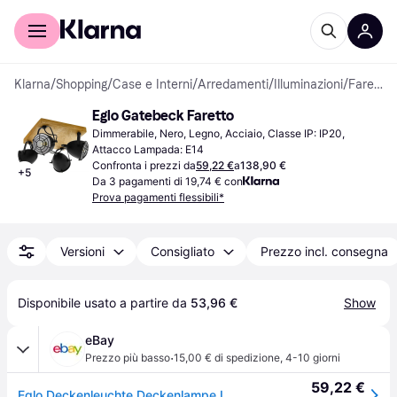
Per il tuo shopping
Per le aziende
Klarna
/
Shopping
/
Case e Interni
/
Arredamenti
/
Illuminazioni
/
Faretti
Eglo Gatebeck Faretto
Dimmerabile, Nero, Legno, Acciaio, Classe IP: IP20, 
Attacco Lampada: E14
Confronta i prezzi da
59,22 €
a
138,90 €
+
5
Da 3 pagamenti di 19,74 € con
Prova pagamenti flessibili*
Versioni
Consigliato
Prezzo incl. consegna
Disponibile usato a partire da 
53,96 €
Show
eBay
·
Prezzo più basso
15,00 € di spedizione
,
4-10 giorni
59,22 €
Eglo Deckenleuchte Deckenlampe Legno Faretto Regolabile 4x E14 L 30 Cm