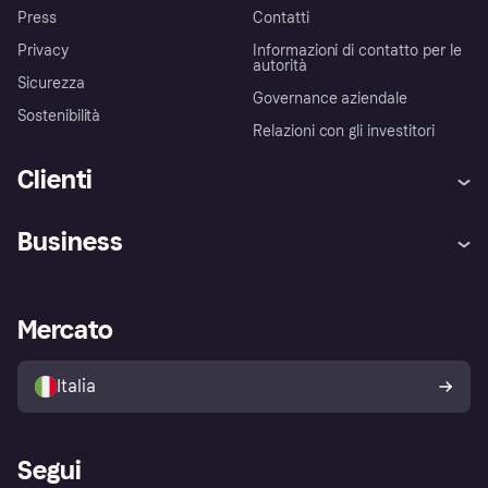
Press
Contatti
Privacy
Informazioni di contatto per le
autorità
Sicurezza
Governance aziendale
Sostenibilità
Relazioni con gli investitori
Clienti
Assistenza
Arbitro bancario
Business
Login
Promessa di protezione contro
le frodi
Supporto aziende
Portale per sviluppatori
La Klarna app
Impostazioni sulla privacy
Accesso aziende
Stato operativo
Mercato
Esplora i negozi
Il tuo diritto di recesso
Vendi con Klarna
Piattaforme e partner
Politica di protezione
dell'acquirente Klarna
Italia
Segui