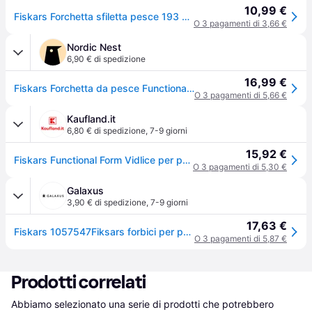
10,99 €
Fiskars Forchetta sfiletta pesce 193 mm Acciaio Nero, Arancione 1057547
O 3 pagamenti di 3,66 €
Nordic Nest
6,90 € di spedizione
16,99 €
Fiskars Forchetta da pesce Functional Form acciaio inossidabile
O 3 pagamenti di 5,66 €
Kaufland.it
6,80 € di spedizione
,
7-9 giorni
15,92 €
Fiskars Functional Form Vidlice per pesci 7 cm FISKARS 1057547
O 3 pagamenti di 5,30 €
Galaxus
3,90 € di spedizione
,
7-9 giorni
17,63 €
Fiskars 1057547Fiksars forbici per pesci, nere, Utensili da cucina, Arancia, Nero
O 3 pagamenti di 5,87 €
Prodotti correlati
Abbiamo selezionato una serie di prodotti che potrebbero 