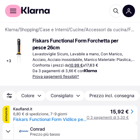
Per il tuo shopping
Per le aziende
Klarna
/
Shopping
/
Case e Interni
/
Cucine
/
Accessori da cucina
/
Forchette per pesce
Fiskars Functional Form Forchetta per 
pesce 26cm
Lavastoviglie Sicuro, Lavabile a mano, Con Manico, 
Acciaio, Acciaio inossidabile, Manico Materiale: Plastica, 
+
3
Nero, Arancione, Argento, Acciaio Inossidabile
Confronta i prezzi da
10,99 €
a
17,63 €
Da 3 pagamenti di 3,66 € con
Prova pagamenti flessibili*
Colore
Consigliato
Prezzo incl. consegna
Kaufland.it
annuncio
15,92 €
6,80 € di spedizione
,
7-9 giorni
O 3 pagamenti di 5,30 €
Fiskars Functional Form Vidlice per pesci 7 cm FISKARS 1057547
Conrad
Prezzo più basso