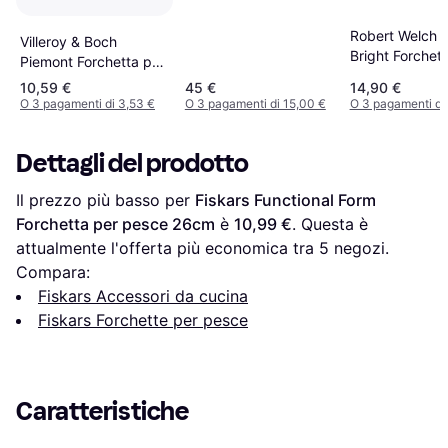
Robert Welch 
Villeroy & Boch
Bright Forchett
Piemont Forchetta per
pesce 19.3cm
pesce 18.9cm
10,59 €
45 €
14,90 €
O 3 pagamenti di 3,53 €
O 3 pagamenti di 15,00 €
O 3 pagamenti di
Dettagli del prodotto
Il prezzo più basso per 
Fiskars Functional Form 
Forchetta per pesce 26cm
 è 
10,99 €
. Questa è 
attualmente l'offerta più economica tra 
5
 negozi.
Compara:
Fiskars Accessori da cucina
Fiskars Forchette per pesce
Caratteristiche