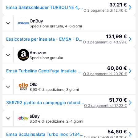
37,21 €
Emsa Salatschleuder TURBOLINE 4,5l eds 513441
O 3 pagamenti di 12,40 €
OnBuy
Spedizione gratuita
,
4-6 giorni
131,99 €
Essiccatore per insalata - EMSA - D: 26,5cm - 4,5 L - Inox - Base antiscivolo
O 3 pagamenti di 43,99 €
Amazon
Spedizione gratuita
60,60 €
Emsa Turboline Centrifuga Insalata 4.5 l, Acciaio Inossidabile, Acciaio Inox/Nero, , 1 Unità
O 3 pagamenti di 20,20 €
Ollo
8,90 € di spedizione
,
8 giorni
51,70 €
356792 piatto da campeggio rotondo inox ripiegabile personale
O 3 pagamenti di 17,23 €
eBay
8,50 € di spedizione
,
2-4 giorni
54,60 €
Emsa Scolainsalata Turbo Inox 513441
O 3 pagamenti di 18,20 €