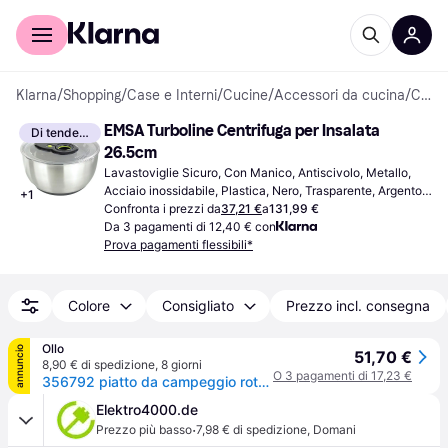
Per il tuo shopping
Per le aziende
Klarna
/
Shopping
/
Case e Interni
/
Cucine
/
Accessori da cucina
/
Centrifughe per Insalata
EMSA Turboline Centrifuga per Insalata 
Di tendenza
26.5cm
Lavastoviglie Sicuro, Con Manico, Antiscivolo, Metallo, 
Acciaio inossidabile, Plastica, Nero, Trasparente, Argento, 
+
1
Acciaio Inossidabile
Confronta i prezzi da
37,21 €
a
131,99 €
Da 3 pagamenti di 12,40 € con
Prova pagamenti flessibili*
Colore
Consigliato
Prezzo incl. consegna
Ollo
annuncio
51,70 €
8,90 € di spedizione
,
8 giorni
O 3 pagamenti di 17,23 €
356792 piatto da campeggio rotondo inox ripiegabile personale
Elektro4000.de
·
Prezzo più basso
7,98 € di spedizione
,
Domani