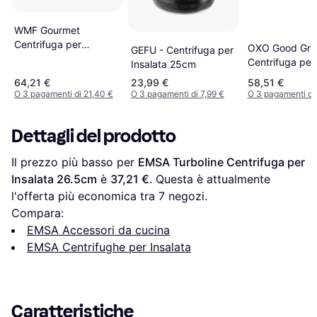
WMF Gourmet
Centrifuga per
OXO Good Gri
GEFU - Centrifuga per
Insalata 24cm
Centrifuga per
Insalata 25cm
Insalata 26.8c
64,21 €
23,99 €
58,51 €
O 3 pagamenti di 21,40 €
O 3 pagamenti di 7,99 €
O 3 pagamenti di
Dettagli del prodotto
Il prezzo più basso per 
EMSA Turboline Centrifuga per 
Insalata 26.5cm
 è 
37,21 €
. Questa è attualmente 
l'offerta più economica tra 
7
 negozi.
Compara:
EMSA Accessori da cucina
EMSA Centrifughe per Insalata
Caratteristiche