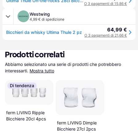
Ultima Thule On-the-rocks 28cl Bicchieri Set 2 pz
O 3 pagamenti di 15,86 €
Westwing
4,99 € di spedizione
64,99 €
Bicchieri da whisky Ultima Thule 2 pz
O 3 pagamenti di 21,66 €
Prodotti correlati
Abbiamo selezionato una serie di prodotti che potrebbero 
interessarti.
Mostra tutto
Di tendenza
ferm LIVING Ripple
Bicchiere 20cl 4pcs
ferm LIVING Dimple
Bicchiere 27cl 2pcs