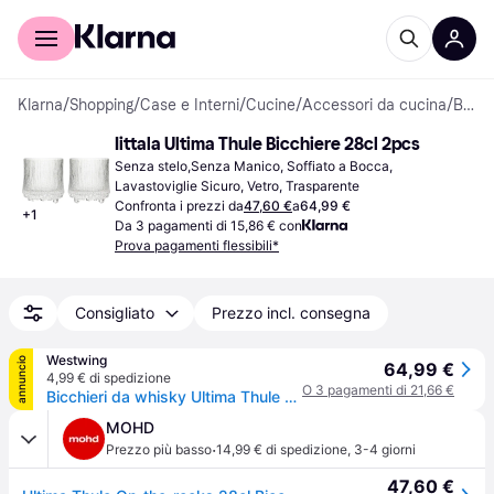
Per il tuo shopping
Per le aziende
Klarna
/
Shopping
/
Case e Interni
/
Cucine
/
Accessori da cucina
/
Bicchieri
Iittala Ultima Thule Bicchiere 28cl 2pcs
Senza stelo,Senza Manico, Soffiato a Bocca, 
Lavastoviglie Sicuro, Vetro, Trasparente
Confronta i prezzi da
47,60 €
a
64,99 €
+
1
Da 3 pagamenti di 15,86 € con
Prova pagamenti flessibili*
Consigliato
Prezzo incl. consegna
Westwing
annuncio
64,99 €
4,99 € di spedizione
O 3 pagamenti di 21,66 €
Bicchieri da whisky Ultima Thule 2 pz
MOHD
·
Prezzo più basso
14,99 € di spedizione
,
3-4 giorni
47,60 €