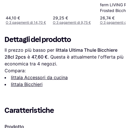
ferm LIVING Ri
Frosted Bicchi
4pcs
44,10 €
29,25 €
26,74 €
O 3 pagamenti di 14,70 €
O 3 pagamenti di 9,75 €
O 3 pagamenti di 
Dettagli del prodotto
Il prezzo più basso per 
Iittala Ultima Thule Bicchiere 
28cl 2pcs
 è 
47,60 €
. Questa è attualmente l'offerta più 
economica tra 
4
 negozi.
Compara:
Iittala Accessori da cucina
Iittala Bicchieri
Caratteristiche
Prodotto