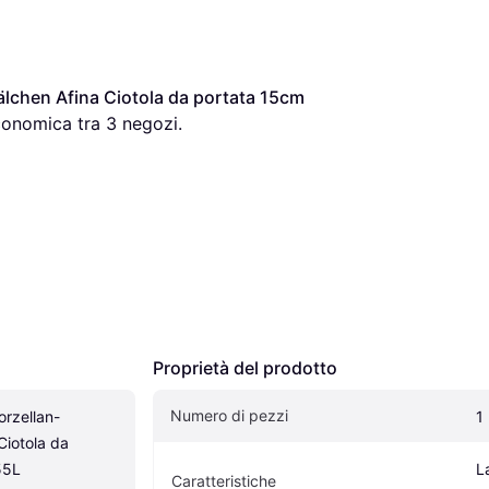
älchen Afina Ciotola da portata 15cm 
conomica tra 
3
 negozi.
Proprietà del prodotto
Numero di pezzi
orzellan-
1
iotola da 
55L
L
Caratteristiche