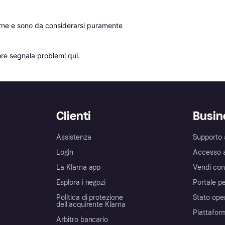
erne e sono da considerarsi puramente 
re 
segnala problemi qui
.
Clienti
Busin
Assistenza
Supporto 
Login
Accesso 
La Klarna app
Vendi con
Esplora i negozi
Portale pe
Politica di protezione
Stato ope
dell'acquirente Klarna
Piattafor
Arbitro bancario