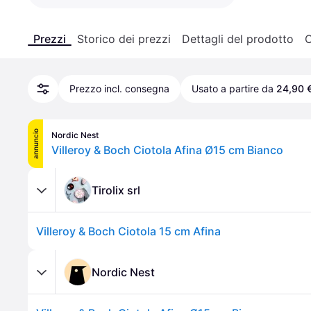
Prezzi
Storico dei prezzi
Dettagli del prodotto
C
Prezzo incl. consegna
Usato a partire da
24,90 
annuncio
Nordic Nest
Villeroy & Boch Ciotola Afina Ø15 cm Bianco
Tirolix srl
Villeroy & Boch Ciotola 15 cm Afina
Nordic Nest