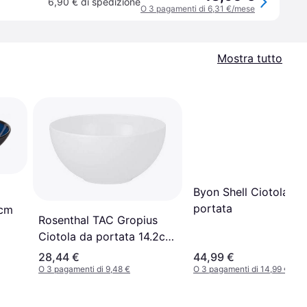
6,90 € di spedizione
O 3 pagamenti di 6,31 €/mese
Mostra tutto
Byon Shell Ciotola da
portata
2cm
Rosenthal TAC Gropius
Ciotola da portata 14.2cm
0.53L
28,44 €
44,99 €
O 3 pagamenti di 9,48 €
O 3 pagamenti di 14,99 €