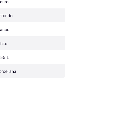
icuro
otondo
ianco
hite
.55 L
orcellana