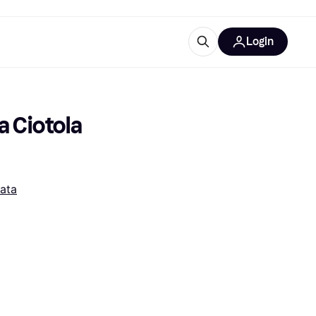
Login
Approfondimenti
ure per ufficio
re
Cos'è Klarna?
 Ciotola 
tata
categorie