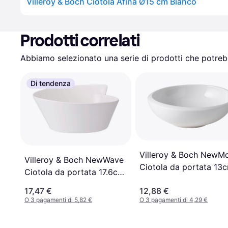
Villeroy & Boch Ciotola Afina Ø15 cm Bianco
Prodotti correlati
Abbiamo selezionato una serie di prodotti che potrebb
Di tendenza
Villeroy & Boch NewM
Villeroy & Boch NewWave
Ciotola da portata 13
Ciotola da portata 17.6cm
0.3L
0.6L
17,47 €
12,88 €
O 3 pagamenti di 5,82 €
O 3 pagamenti di 4,29 €