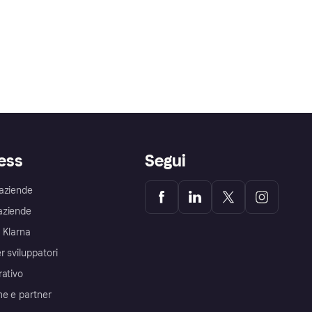
ess
Segui
aziende
aziende
 Klarna
r sviluppatori
rativo
me e partner