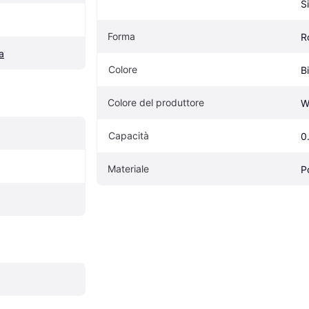
S
Forma
R
a
Colore
B
Colore del produttore
W
Capacità
0
Materiale
P