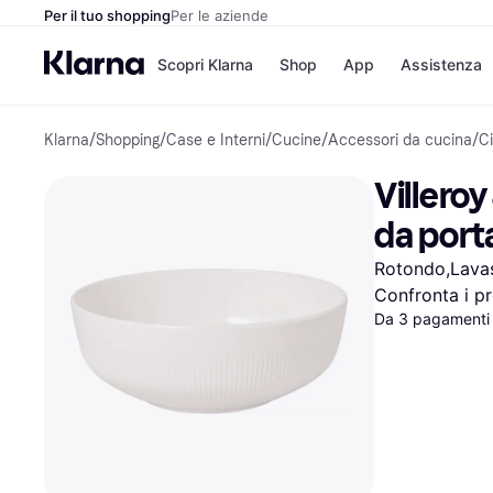
Per il tuo shopping
Per le aziende
Scopri Klarna
Shop
App
Assistenza
Klarna
/
Shopping
/
Case e Interni
/
Cucine
/
Accessori da cucina
/
Ci
Opzioni di pagame
Negozi
Opzioni di pagamen
Booking.c
Villeroy
Paga ora
Unieuro
Paga in 3 rate
Media Wor
da port
Paga dopo 30 giorni
eBay
Finanziamento
Zalando
Rotondo,Lavas
Confronta i pr
Da 3 pagamenti 
Elenco negozi