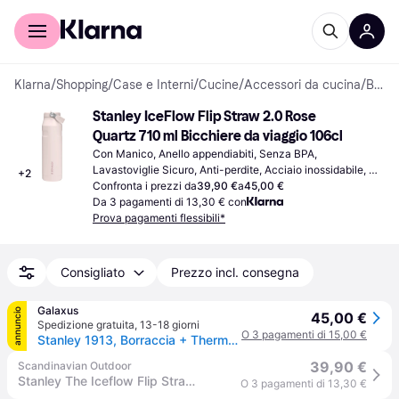
Per il tuo shopping
Per le aziende
Klarna
/
Shopping
/
Case e Interni
/
Cucine
/
Accessori da cucina
/
Bicchieri da viaggio
Stanley IceFlow Flip Straw 2.0 Rose 
Quartz 710 ml Bicchiere da viaggio 106cl
Con Manico, Anello appendiabiti, Senza BPA, 
Lavastoviglie Sicuro, Anti-perdite, Acciaio inossidabile, 
+
2
Rosa
Confronta i prezzi da
39,90 €
a
45,00 €
Da 3 pagamenti di 13,30 € con
Prova pagamenti flessibili*
Consigliato
Prezzo incl. consegna
Galaxus
annuncio
45,00 €
Spedizione gratuita
,
13-18 giorni
O 3 pagamenti di 15,00 €
Stanley 1913, Borraccia + Thermos, (0.70l)
39,90 €
Scandinavian Outdoor
Stanley The Iceflow Flip Straw 2.0 0,7L bottle
O 3 pagamenti di 13,30 €