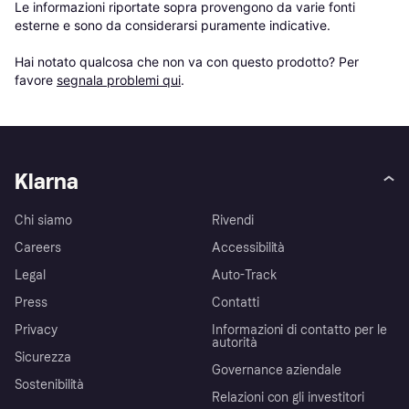
Le informazioni riportate sopra provengono da varie fonti 
esterne e sono da considerarsi puramente indicative.

Hai notato qualcosa che non va con questo prodotto? Per 
favore 
segnala problemi qui
.
Klarna
Chi siamo
Rivendi
Careers
Accessibilità
Legal
Auto-Track
Press
Contatti
Privacy
Informazioni di contatto per le
autorità
Sicurezza
Governance aziendale
Sostenibilità
Relazioni con gli investitori