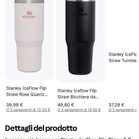
Stanley IceFlow
Straw Tumbler
Nerūdijančio P
Butelis 600 ml
Bicchiere da v
60cl
Stanley IceFlow Flip
Stanley Iceflow Flip
Straw Rose Quartz
Straw Bicchiere da
Bicchiere da viaggio
viaggio 89cl
39,99 €
49,80 €
37,28 €
89cl
O 3 pagamenti di 13,33 €
O 3 pagamenti di 16,60 €
O 3 pagamenti di
Dettagli del prodotto