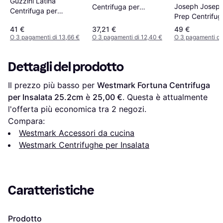
Guzzini Latina
Joseph Joseph
Centrifuga per
Centrifuga per
Prep Centrifug
Insalata 26.5cm
Insalata 22cm
Insalata 24cm
41 €
37,21 €
49 €
O 3 pagamenti di 13,66 €
O 3 pagamenti di 12,40 €
O 3 pagamenti di
Dettagli del prodotto
Il prezzo più basso per 
Westmark Fortuna Centrifuga 
per Insalata 25.2cm
 è 
25,00 €
. Questa è attualmente 
l'offerta più economica tra 
2
 negozi.
Compara:
Westmark Accessori da cucina
Westmark Centrifughe per Insalata
Caratteristiche
Prodotto