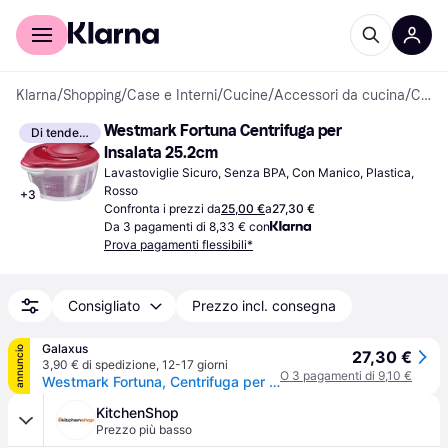
Per il tuo shopping
Per le aziende
Klarna
/
Shopping
/
Case e Interni
/
Cucine
/
Accessori da cucina
/
Centrifughe per Insalata
Westmark Fortuna Centrifuga per 
Di tendenza
Insalata 25.2cm
Lavastoviglie Sicuro, Senza BPA, Con Manico, Plastica, 
Rosso
+
3
Confronta i prezzi da
25,00 €
a
27,30 €
Da 3 pagamenti di 8,33 € con
Prova pagamenti flessibili*
Consigliato
Prezzo incl. consegna
Galaxus
annuncio
27,30 €
3,90 € di spedizione
,
12-17 giorni
O 3 pagamenti di 9,10 €
Westmark Fortuna, Centrifuga per insalata, Bianco, Rosso
KitchenShop
Prezzo più basso