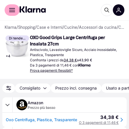
Per il tuo shopping
Per le aziende
Klarna
/
Shopping
/
Case e Interni
/
Cucine
/
Accessori da cucina
/
Centrifughe per Insalata
OXO Good Grips Large Centrifuga per 
Di tendenza
Insalata 27cm
Antiscivolo, Lavastoviglie Sicuro, Acciaio inossidabile, 
Plastica, Trasparente
+
4
Confronta i prezzi da
34,38 €
a
43,90 €
Da 3 pagamenti di 11,46 € con
Prova pagamenti flessibili*
Consigliato
Prezzo incl. consegna
Usato a part
Amazon
Prezzo più basso
34,38 €
Oxo Centrifuga, Plastica, Trasparente
O 3 pagamenti di 11,46 €