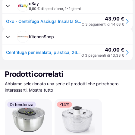
eBay
5,90 € di spedizione
,
1-2 giorni
43,90 €
Oxo - Centrifuga Asciuga Insalata Grande - Ø Cm 26,6 - 6,2 Litri - In Plastica
O 3 pagamenti di 14,63 €
KitchenShop
40,00 €
Centrifuga per insalata, plastica, 26,6 cm / 4,7 L, "Good Grips" - OXO
O 3 pagamenti di 13,33 €
Prodotti correlati
Abbiamo selezionato una serie di prodotti che potrebbero 
interessarti.
Mostra tutto
Di tendenza
-14%