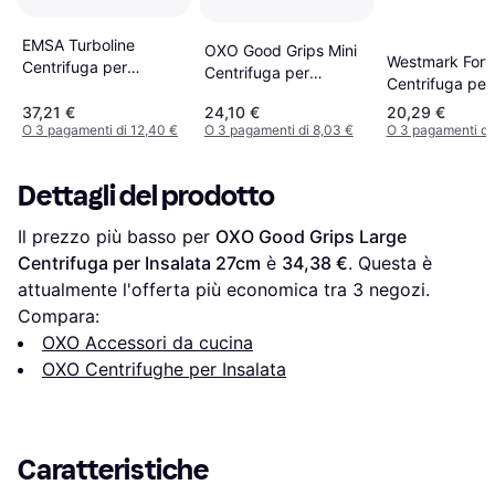
EMSA Turboline
OXO Good Grips Mini
Westmark Fort
Centrifuga per
Centrifuga per
Centrifuga per
Insalata 26.5cm
Insalata 20.3cm
Insalata 26cm
37,21 €
24,10 €
20,29 €
O 3 pagamenti di 12,40 €
O 3 pagamenti di 8,03 €
O 3 pagamenti di 
Dettagli del prodotto
Il prezzo più basso per 
OXO Good Grips Large 
Centrifuga per Insalata 27cm
 è 
34,38 €
. Questa è 
attualmente l'offerta più economica tra 
3
 negozi.
Compara:
OXO Accessori da cucina
OXO Centrifughe per Insalata
Caratteristiche