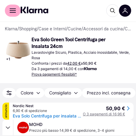
Per il tuo shopping
Per le aziende
Klarna
/
Shopping
/
Case e Interni
/
Cucine
/
Accessori da cucina
/
Centrifughe per Insalata
Eva Solo Green Tool Centrifuga per 
Insalata 24cm
Lavastoviglie Sicuro, Plastica, Acciaio inossidabile, Verde, 
Rosa
+
1
Confronta i prezzi da
42,00 €
a
50,90 €
Da 3 pagamenti di 14,00 € con
Prova pagamenti flessibili*
Colore
Consigliato
Prezzo incl. consegna
Nordic Nest
annuncio
50,90 €
6,90 € di spedizione
O 3 pagamenti di 16,96 €
Eva Solo Centrifuga per insalata Eva Solo Green Tool Verde
MOHD
·
Prezzo più basso
14,99 € di spedizione
,
3-4 giorni