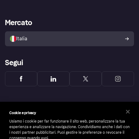
Login
Promessa di protezione contro
le frodi
Supporto aziende
Portale per sviluppatori
La Klarna app
Impostazioni sulla privacy
Accesso aziende
Stato operativo
Mercato
Esplora i negozi
Il tuo diritto di recesso
Vendi con Klarna
Piattaforme e partner
Politica di protezione
dell'acquirente Klarna
Italia
Segui
Cookie e privacy
Usiamo i cookie per far funzionare il sito web, personalizzare la tua
esperienza e analizzare la navigazione. Condividiamo anche i dati con
i nostri partner pubblicitari. Puoi gestire le preferenze o revocare il
consenso quando vuoi.