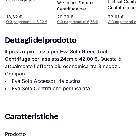
Leifheit Comfo
Westmark Fortuna
Insalata 28.9cm
Centrifuga per
Centrifuga per
Insalata
Insalata 26cm
18,62 €
20,29 €
22,01 €
O 3 pagamenti di 6,20 €
O 3 pagamenti di 6,76 €
O 3 pagamenti di
Dettagli del prodotto
Il prezzo più basso per 
Eva Solo Green Tool 
Centrifuga per Insalata 24cm
 è 
42,00 €
. Questa è 
attualmente l'offerta più economica tra 
3
 negozi.
Compara:
Eva Solo Accessori da cucina
Eva Solo Centrifughe per Insalata
Caratteristiche
Prodotto