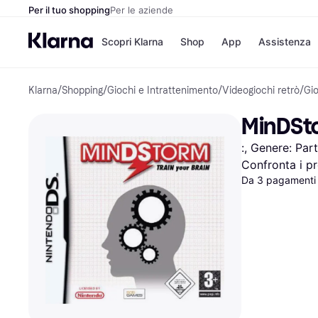
Per il tuo shopping
Per le aziende
Scopri Klarna
Shop
App
Assistenza
Klarna
/
Shopping
/
Giochi e Intrattenimento
/
Videogiochi retrò
/
Gi
Opzioni di pagame
Negozi
Opzioni di pagamen
Booking.c
MinDSt
Paga ora
Unieuro
Paga in 3 rate
Media Wor
:, Genere: Par
Paga dopo 30 giorni
eBay
Finanziamento
Zalando
Confronta i pr
Da 3 pagamenti 
Elenco negozi