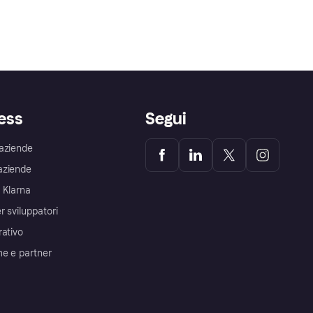
ess
Segui
aziende
aziende
 Klarna
r sviluppatori
rativo
me e partner