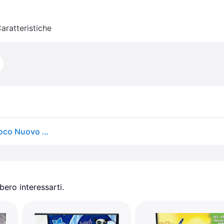
aratteristiche
Mindstorm Train Your Brain - Nintendo Ds - Videogioco Nuovo Sigillato Pal
ero interessarti.