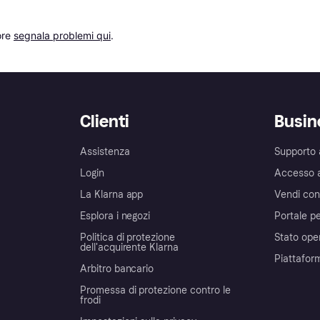
re 
segnala problemi qui
.
Clienti
Busin
Assistenza
Supporto 
Login
Accesso 
La Klarna app
Vendi con
Esplora i negozi
Portale pe
Politica di protezione
Stato ope
dell'acquirente Klarna
Piattafor
Arbitro bancario
Promessa di protezione contro le
frodi