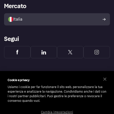
Impostazioni sulla privacy
Accesso aziende
Stato operativo
Mercato
Esplora i negozi
Il tuo diritto di recesso
Vendi con Klarna
Piattaforme e partner
Politica di protezione
dell'acquirente Klarna
Italia
Segui
Cookie e privacy
Usiamo i cookie per far funzionare il sito web, personalizzare la tua
esperienza e analizzare la navigazione. Condividiamo anche i dati con
i nostri partner pubblicitari. Puoi gestire le preferenze o revocare il
consenso quando vuoi.
Cambia impostazioni