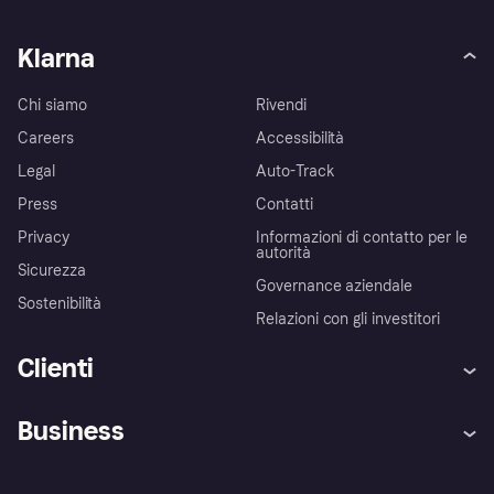
Klarna
Chi siamo
Rivendi
Careers
Accessibilità
Legal
Auto-Track
Press
Contatti
Privacy
Informazioni di contatto per le
autorità
Sicurezza
Governance aziendale
Sostenibilità
Relazioni con gli investitori
Clienti
Assistenza
Arbitro bancario
Business
Login
Promessa di protezione contro
le frodi
Supporto aziende
Portale per sviluppatori
La Klarna app