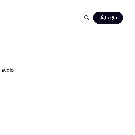
Login
Approfondimenti
ure per ufficio
re
Cos'è Klarna?
 audio
categorie