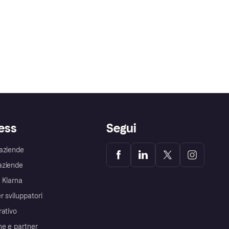
ess
Segui
aziende
aziende
 Klarna
r sviluppatori
rativo
me e partner