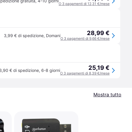
pedizione gratuita
,
4-10 giorni
O 3 pagamenti di 12,31 €/mese
28,99 €
3,99 € di spedizione
,
Domani
O 3 pagamenti di 9,66 €/mese
25,19 €
3,90 € di spedizione
,
6-8 giorni
O 3 pagamenti di 8,39 €/mese
Mostra tutto