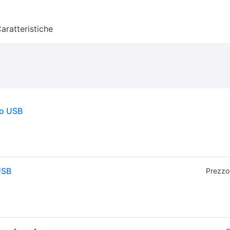
aratteristiche
io USB
USB
Prezzo