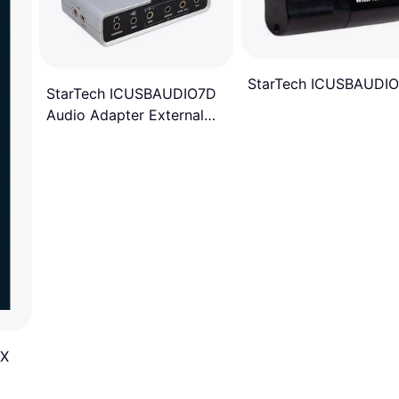
StarTech ICUSBAUDI
StarTech ICUSBAUDIO7D
Audio Adapter External
Sound Card
rX