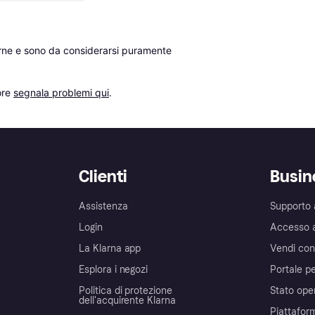
erne e sono da considerarsi puramente 
re 
segnala problemi qui
.
Clienti
Busin
Assistenza
Supporto 
Login
Accesso 
La Klarna app
Vendi con
Esplora i negozi
Portale pe
Politica di protezione
Stato ope
dell'acquirente Klarna
Piattafor