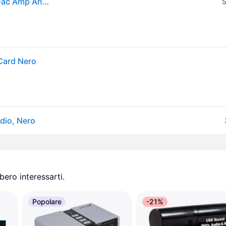
Creative Sound Blaster Play3 High Resolution Usb Dac Amp And External Sound Car
S
Card Nero
udio, Nero
ero interessarti.
Popolare
-21%