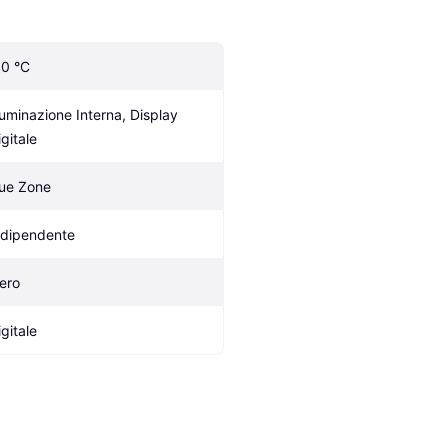
.0 °C
lluminazione Interna, Display 
igitale
ue Zone
ndipendente
ero
igitale