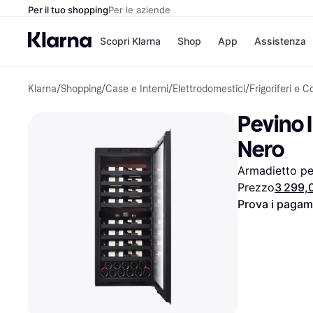
Per il tuo shopping
Per le aziende
Scopri Klarna
Shop
App
Assistenza
Klarna
/
Shopping
/
Case e Interni
/
Elettrodomestici
/
Frigoriferi e C
Opzioni di pagame
Negozi
Opzioni di pagamen
Booking.c
Pevino 
Paga ora
Unieuro
Paga in 3 rate
Media Wor
Nero
Paga dopo 30 giorni
eBay
Finanziamento
Zalando
Armadietto per
Prezzo
3 299,
Prova i pagame
Elenco negozi