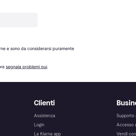
erne e sono da considerarsi puramente 
re 
segnala problemi qui
.
Clienti
Busin
Assistenza
Supporto 
Login
Accesso 
La Klarna app
Vendi con