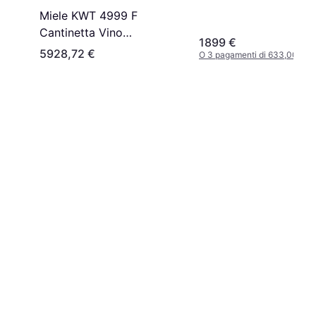
Miele KWT 4999 F
Cantinetta Vino
1899 €
Sommelier Set Nero
5928,72 €
O 3 pagamenti di 633,00 €