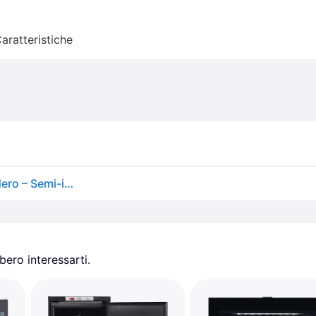
aratteristiche
Pevino Imperial 62 bottiglie - push open - 2 zone - Nero – Semi-incasso
ero interessarti.