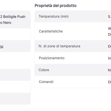
Proprietà del prodotto
Temperatura (min)
2 Bottiglie Push 
5
ro Nero
I
Caratteristiche
D
N. di zone di temperatura
no
D
Posizionamento
I
Colore
N
Comandi
D