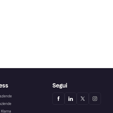
ess
Segui
aziende
aziende
 Klarna