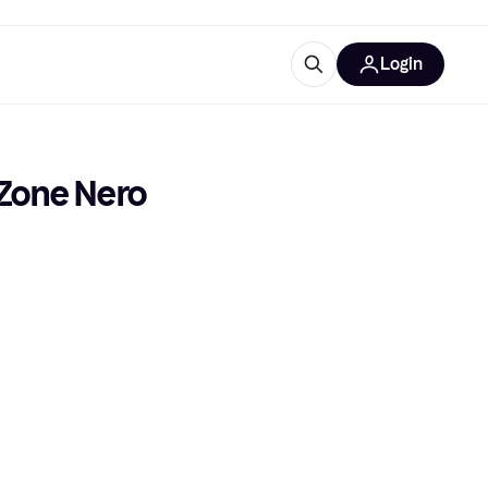
Login
Approfondimenti
ure per ufficio
re
Cos'è Klarna?
Zone Nero 
categorie