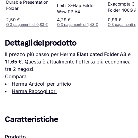
Durable Presentation
Exacompta 3 F
Leitz 3-Flap Folder
Folder
Folder 400G A
Wow PP A4
2,50 €
4,29 €
0,99 €
O 3 pagamenti di 0,83 €
O 3 pagamenti di 1,43 €
O 3 pagamenti di
Dettagli del prodotto
Il prezzo più basso per 
Herma Elasticated Folder A3
 è 
11,65 €
. Questa è attualmente l'offerta più economica 
tra 
2
 negozi.
Compara:
Herma Articoli per ufficio
Herma Raccoglitori
Caratteristiche
Prodotto