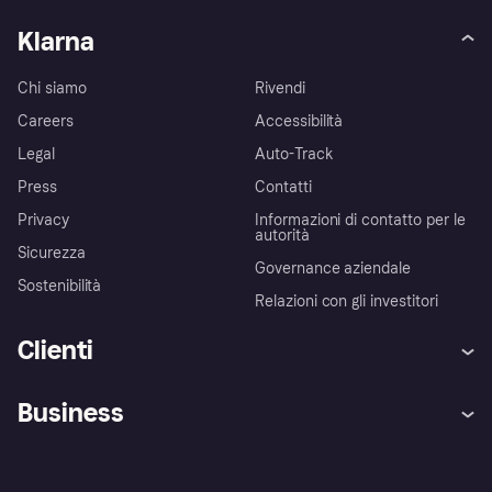
Klarna
Chi siamo
Rivendi
Careers
Accessibilità
Legal
Auto-Track
Press
Contatti
Privacy
Informazioni di contatto per le
autorità
Sicurezza
Governance aziendale
Sostenibilità
Relazioni con gli investitori
Clienti
Assistenza
Arbitro bancario
Business
Login
Promessa di protezione contro
le frodi
Supporto aziende
Portale per sviluppatori
La Klarna app
Impostazioni sulla privacy