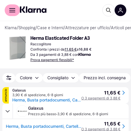
Per il tuo shopping
Per le aziende
Klarna
/
Shopping
/
Case e Interni
/
Attrezzature per ufficio
/
Articoli per
Herma Elasticated Folder A3
Raccoglitore
Confronta i prezzi da
11,65 €
a
16,88 €
Da 3 pagamenti di 3,88 € con
Prova pagamenti flessibili*
Colore
Consigliato
Prezzo incl. consegna
Galaxus
annuncio
11,65 €
3,90 € di spedizione
,
6-8 giorni
O 3 pagamenti di 3,88 €
Herma, Busta portadocumenti, Cartella traslucida A3 (A3, 1x)
Galaxus
·
Prezzo più basso
3,90 € di spedizione
,
6-8 giorni
11,65 €
Herma, Busta portadocumenti, Cartella traslucida A3 (A3, 1x)
O 3 pagamenti di 3,88 €