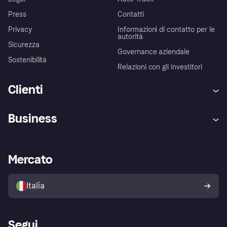
Press
Contatti
Privacy
Informazioni di contatto per le
autorità
Sicurezza
Governance aziendale
Sostenibilità
Relazioni con gli investitori
Clienti
Assistenza
Arbitro bancario
Business
Login
Promessa di protezione contro
le frodi
Supporto aziende
Portale per sviluppatori
La Klarna app
Impostazioni sulla privacy
Accesso aziende
Stato operativo
Mercato
Esplora i negozi
Il tuo diritto di recesso
Vendi con Klarna
Piattaforme e partner
Politica di protezione
dell'acquirente Klarna
Italia
Segui