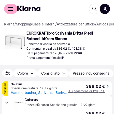
Per il tuo shopping
Per le aziende
Klarna
/
Shopping
/
Case e Interni
/
Attrezzature per ufficio
/
Articoli per
EUROKRAFTpro Scrivania Dritta Piedi 
Rotondi 140 cm Bianco
Schermo divisorio da scrivania
Confronta i prezzi da
386,02 €
a
401,38 €
Da 3 pagamenti di 128,67 € con
Prova pagamenti flessibili*
Colore
Consigliato
Prezzo incl. consegna
Galaxus
annuncio
386,02 €
Spedizione gratuita
,
17-22 giorni
O 3 pagamenti di 128,67 €
Hammerbacher, Scrivania, Scrivania regolabile in altezza VHS (140 x 67 x 81cm)
Galaxus
·
Prezzo più basso
Spedizione gratuita
,
17-22 giorni
386,02 €