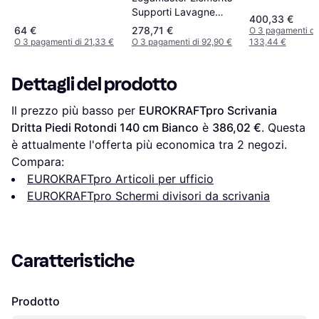
Bianche
Supporti Lavagne
400,33 €
Divisorie Da Tavolo
64 €
278,71 €
O 3 pagamenti di
O 3 pagamenti di 21,33 €
O 3 pagamenti di 92,90 €
133,44 €
Dettagli del prodotto
Il prezzo più basso per 
EUROKRAFTpro Scrivania 
Dritta Piedi Rotondi 140 cm Bianco
 è 
386,02 €
. Questa 
è attualmente l'offerta più economica tra 
2
 negozi.
Compara:
EUROKRAFTpro Articoli per ufficio
EUROKRAFTpro Schermi divisori da scrivania
Caratteristiche
Prodotto