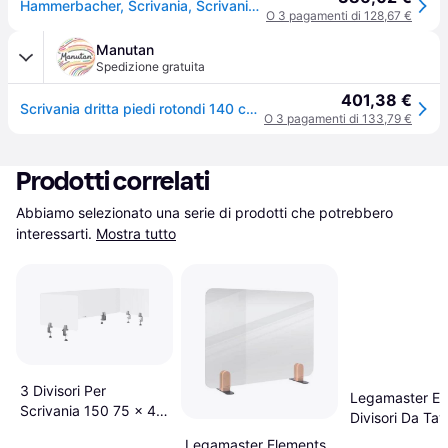
Hammerbacher, Scrivania, Scrivania regolabile in altezza VHS (140 x 67 x 81cm)
O 3 pagamenti di 128,67 €
Manutan
Spedizione gratuita
401,38 €
Scrivania dritta piedi rotondi 140 cm bianco,
O 3 pagamenti di 133,79 €
Prodotti correlati
Abbiamo selezionato una serie di prodotti che potrebbero 
interessarti.
Mostra tutto
3 Divisori Per
Legamaster El
Scrivania 150 75 x 40
Divisori Da Tav
Cm
Staffe Lavagn
Legamaster Elements