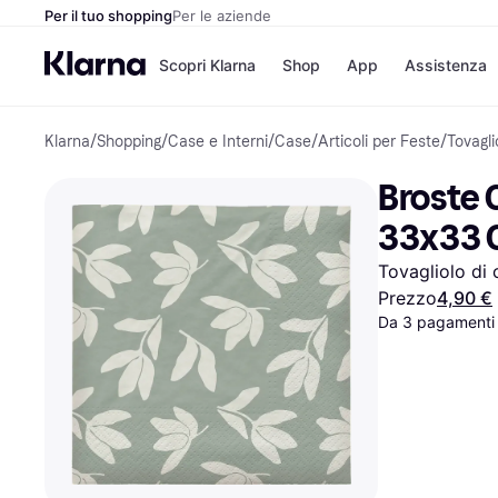
Per il tuo shopping
Per le aziende
Scopri Klarna
Shop
App
Assistenza
Klarna
/
Shopping
/
Case e Interni
/
Case
/
Articoli per Feste
/
Tovagli
Opzioni di pagame
Negozi
Opzioni di pagamen
Booking.c
Broste 
Paga ora
Unieuro
Paga in 3 rate
Media Wor
33x33 
Paga dopo 30 giorni
eBay
Finanziamento
Zalando
Tovagliolo di 
Prezzo
4,90 €
Da 3 pagamenti 
Elenco negozi