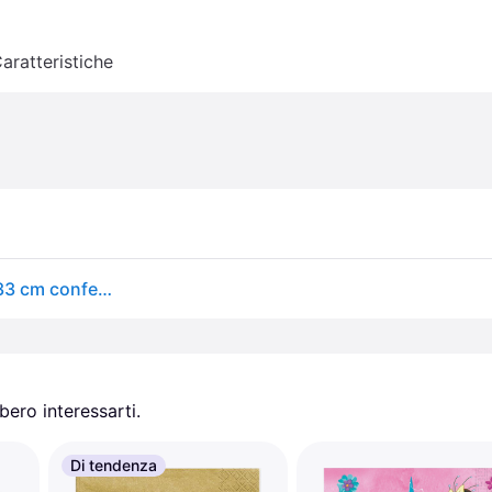
aratteristiche
Broste Copenhagen Tovaglioli di carta Herbert 33x33 cm confezione da 20 Desert sage-off white
ero interessarti.
Di tendenza