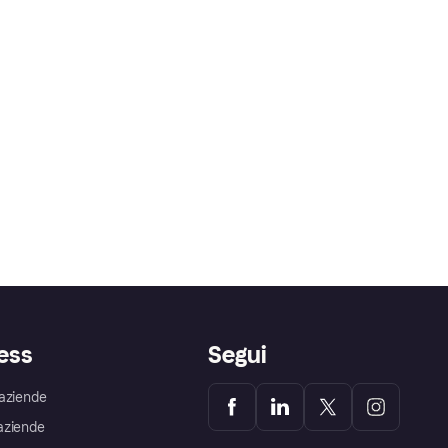
ess
Segui
aziende
aziende