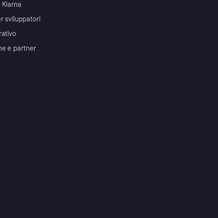
 Klarna
r sviluppatori
rativo
me e partner