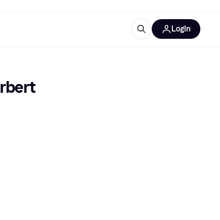
Login
Approfondimenti
ure per ufficio
re
Cos'è Klarna?
rbert 
categorie