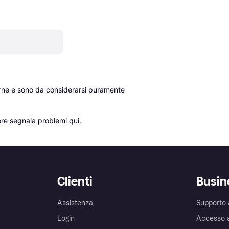
erne e sono da considerarsi puramente 
re 
segnala problemi qui
.
Clienti
Busin
Assistenza
Supporto 
Login
Accesso 