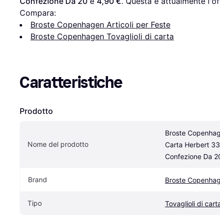
Confezione Da 20
 è 
4,90 €
. Questa è attualmente l'o
Compara:
Broste Copenhagen Articoli per Feste
Broste Copenhagen Tovaglioli di carta
Caratteristiche
Prodotto
Broste Copenhage
Nome del prodotto
Carta Herbert 3
Confezione Da 2
Brand
Broste Copenha
Tipo
Tovaglioli di cart