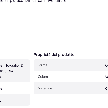
fferta più economica da 1 rivenditore.
Proprietà del prodotto
Forma
n Tovaglioli Di 
Q
3x33 Cm 
Colore
0
V
Materiale
gen
C
a