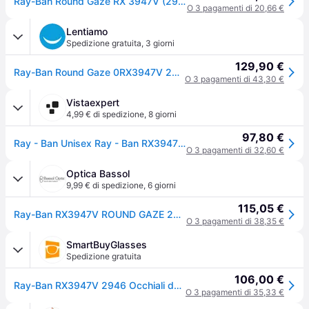
Ray-Ban Round Gaze RX 3947V (2946) - RB 3947V 2946
O 3 pagamenti di 20,66 €
Lentiamo
Spedizione gratuita
,
3 giorni
129,90 €
Ray-Ban Round Gaze 0RX3947V 2501 51
O 3 pagamenti di 43,30 €
Vistaexpert
4,99 € di spedizione
,
8 giorni
97,80 €
Ray - Ban Unisex Ray - Ban RX3947V ROUND GAZE 2500 Montature da vista Metallo Oro Trasparente Rotonda Normale
O 3 pagamenti di 32,60 €
Optica Bassol
9,99 € di spedizione
,
6 giorni
115,05 €
Ray-Ban RX3947V ROUND GAZE 2501 51
O 3 pagamenti di 38,35 €
SmartBuyGlasses
Spedizione gratuita
106,00 €
Ray-Ban RX3947V 2946 Occhiali da Vista Oro per Uomo (Solo Montatura)
O 3 pagamenti di 35,33 €