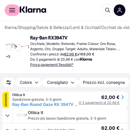
Per il tuo shopping
Per le aziende
Klarna
/
Shopping
/
Salute & Bellezza
/
Lenti & Occhiali
/
Occhiali da vist
Ray-Ban RX3947V
Occhiale, Modello: Rotondo, Frame Colour: Oro Rosa, 
Argento, Oro, Gruppo Target: Adulto, Materiale Telaio: 
Metallo
Confronta i prezzi da
62,00 €
a
169,00 €
+
5
Da 3 pagamenti di 20,66 € con
Prova pagamenti flessibili*
Colore
Consigliato
Prezzo incl. consegna
Ottica It
annuncio
62,00 €
Spedizione gratuita
,
3-5 giorni
O 3 pagamenti di 20,66 €
Ray-Ban Round Gaze RX 3947V (2946) - RB 3947V 2946
Ottica It
·
Prezzo più basso
Spedizione gratuita
,
3-5 giorni
62,00 €