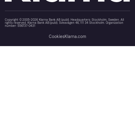
Copyright © 2005-2026 Klarna Bank AB (publ). Headquarters: Stockholm, Sweden. All
rights reserved. Klarna Bank AB (publ). Sveavägen 46, 111 34 Stockholm. Organization
number: 556737-0431
Cookies
Klarna.com