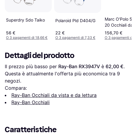
Marc O'Polo 5
Superdry Sdo Taiko
Polaroid Pld D404/G
20 Occhiali da 
Oro
56 €
22 €
156,70 €
O 3 pagamenti di 18,66 €
O 3 pagamenti di 7,33 €
O 3 pagamenti di
Dettagli del prodotto
Il prezzo più basso per 
Ray-Ban RX3947V
 è 
62,00 €
. 
Questa è attualmente l'offerta più economica tra 
9
negozi.
Compara:
Ray-Ban Occhiali da vista e da lettura
Ray-Ban Occhiali
Caratteristiche