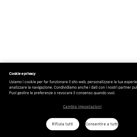
Cookie e privacy
Usiamo i cookie per far funzionare il sito web, personalizzare la tua esperi
analizzare la navigazione. Condividiamo anche i dati con i nostri partner pub
Puoi gestire le preferenze o revocare il consenso quando vuoi.
Cambia impostazioni
Rifiuta tutti
Consentire a tutti