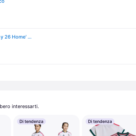
co
ADIDAS PERFORMANCE Completo sportivo 'Germany 26 Home' giallo / rosso / nero / bianco
ero interessarti.
Di tendenza
Di tendenza