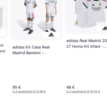
adidas Real Madrid 2
ni
27 Home Kit Infant -
adidas Kit Casa Real
nco
Bianco
Madrid Bambini -
Bianco/Verde
95 €
48 €
O 3 pagamenti di 31,66 €
O 3 pagamenti di 16,00 €