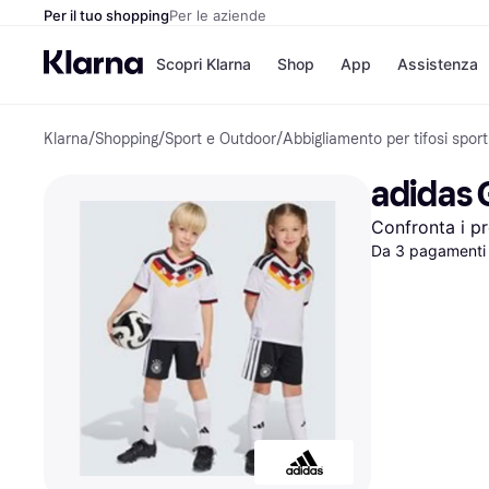
Per il tuo shopping
Per le aziende
Scopri Klarna
Shop
App
Assistenza
Klarna
/
Shopping
/
Sport e Outdoor
/
Abbigliamento per tifosi sporti
Opzioni di pagame
Negozi
Opzioni di pagamen
Booking.c
adidas 
Paga ora
Unieuro
Paga in 3 rate
Media Wor
Confronta i pr
Paga dopo 30 giorni
eBay
Finanziamento
Da 3 pagamenti 
Zalando
Elenco negozi