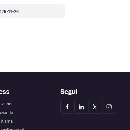
025-11-26
ess
Segui
aziende
aziende
 Klarna