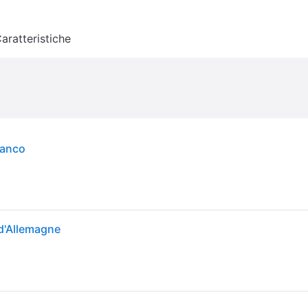
aratteristiche
ianco
 d'Allemagne