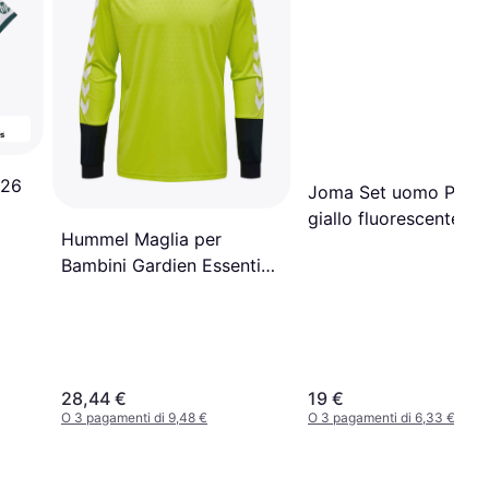
026
Joma Set uomo Phoeni
giallo fluorescente ne
Hummel Maglia per
Bambini Gardien Essential
Jaune
28,44 €
19 €
O 3 pagamenti di 9,48 €
O 3 pagamenti di 6,33 €