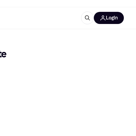
Login
Approfondimenti
ure per ufficio
re
Cos'è Klarna?
te
categorie