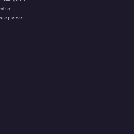
r sviluppatori
rativo
me e partner