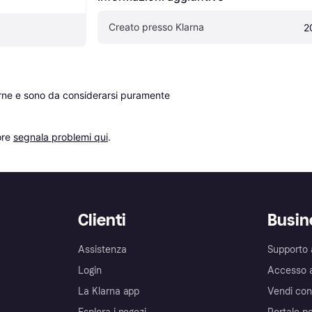
Creato presso Klarna
2
erne e sono da considerarsi puramente 
re 
segnala problemi qui
.
Clienti
Busin
Assistenza
Supporto 
Login
Accesso 
La Klarna app
Vendi con