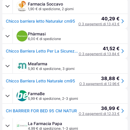
Farmacia Soccavo
1,90 € di spedizione
,
2 giorni
40,29 €
Chicco barriera letto Naturalur cm95
O 3 pagamenti di 13,43 €
Phàrmasi
6,00 € di spedizione
41,52 €
Chicco Barriera Letto Per La Sicurezza Del Bambino 95cm
O 3 pagamenti di 13,84 €
Meafarma
5,90 € di spedizione
,
3 giorni
38,88 €
Chicco Barriera Letto Naturale cm95
O 3 pagamenti di 12,96 €
FarmaBe
5,99 € di spedizione
,
2-3 giorni
36,99 €
CH BARRIER FOR BED 95 CM NATUR
O 3 pagamenti di 12,33 €
La Farmacia Papa
4,99 € di spedizione
,
1-3 giorni