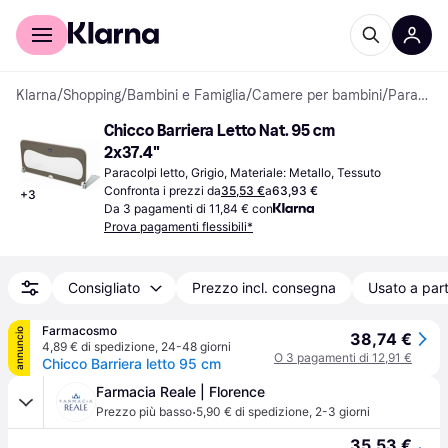
Per il tuo shopping
Per le aziende
Klarna
/
Shopping
/
Bambini e Famiglia
/
Camere per bambini
/
Paracolpi letto
Chicco Barriera Letto Nat. 95 cm 
2x37.4"
Paracolpi letto, Grigio, Materiale: Metallo, Tessuto
Confronta i prezzi da
35,53 €
a
63,93 €
+
3
Da 3 pagamenti di 11,84 € con
Prova pagamenti flessibili*
Consigliato
Prezzo incl. consegna
Usato a part
Farmacosmo
annuncio
38,74 €
4,89 € di spedizione
,
24-48 giorni
O 3 pagamenti di 12,91 €
Chicco Barriera letto 95 cm
Farmacia Reale | Florence
·
Prezzo più basso
5,90 € di spedizione
,
2-3 giorni
35,53 €