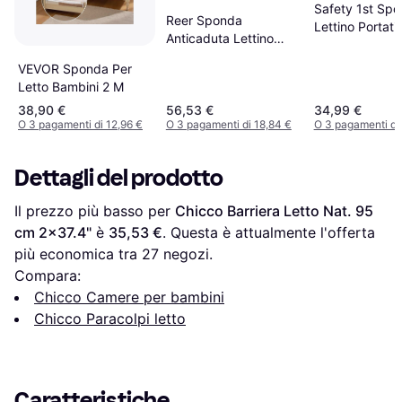
Safety 1st Spo
Reer Sponda
Lettino Portatil
Anticaduta Lettino
ByMySide 150 x 50 x
VEVOR Sponda Per
50 cm
Letto Bambini 2 M
38,90 €
56,53 €
34,99 €
O 3 pagamenti di 12,96 €
O 3 pagamenti di 18,84 €
O 3 pagamenti di 
Dettagli del prodotto
Il prezzo più basso per 
Chicco Barriera Letto Nat. 95 
cm 2x37.4"
 è 
35,53 €
. Questa è attualmente l'offerta 
più economica tra 
27
 negozi.
Compara:
Chicco Camere per bambini
Chicco Paracolpi letto
Caratteristiche