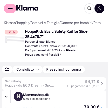
Per il tuo shopping
Per le aziende
Klarna
/
Shopping
/
Bambini e Famiglia
/
Camere per bambini
/
Paracolpi letto
HoppeKids Basic Safety Rail for Slide 
-20%
35.4x78.7"
Paracolpi letto, Bianco
Confronta i prezzi da
54,71 €
a
120,00 €
Da 3 pagamenti di 18,23 € con
Prova pagamenti flessibili*
Consigliato
Prezzo incl. consegna
54,71 €
Naturebaby
Hoppekids ECO Dream - Sponda del letto per Scivolo - Diverse Misure - Bianco 70x190 cm.
O 3 pagamenti di 18,23 €
Mammashop.dk
M
6,56 € di spedizione
70,00 €