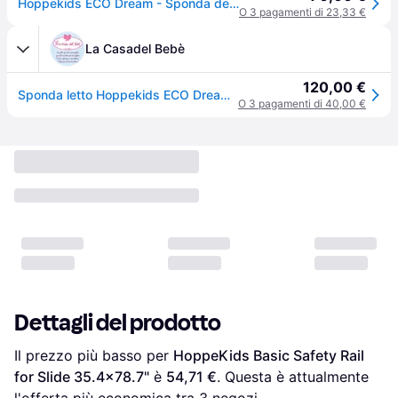
Hoppekids ECO Dream - Sponda del letto per Scivolo - Diverse Misure - Bianco 90x200 cm.
O 3 pagamenti di 23,33 €
La Casadel Bebè
120,00 €
Sponda letto Hoppekids ECO Dream per letto semialto 90x200 cm con scivolo
O 3 pagamenti di 40,00 €
Dettagli del prodotto
Il prezzo più basso per 
HoppeKids Basic Safety Rail 
for Slide 35.4x78.7"
 è 
54,71 €
. Questa è attualmente 