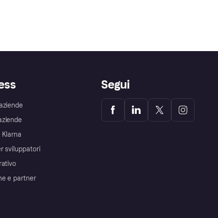
ess
Segui
aziende
aziende
 Klarna
r sviluppatori
rativo
me e partner