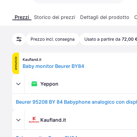
Prezzi
Storico dei prezzi
Dettagli del prodotto
C
Prezzo incl. consegna
Usato a partire da
72,00 
annuncio
Kaufland.it
Baby monitor Beurer BY84
Yeppon
Kaufland.it