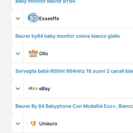
Baby monitor Beurer BY84
Esseeffe
Beurer by84 baby monitor colore bianco giallo
Ollo
Sorveglia bebè 800mt 864mhz 16 suoni 2 canali bian
eBay
Beurer By 84 Babyphone Con Modalità Eco+, Bianc
Unieuro