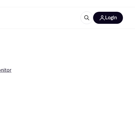
Login
Approfondimenti
ure per ufficio
re
Cos'è Klarna?
nitor
categorie