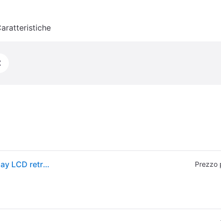
aratteristiche
€
Beurer 95208 BY 84 Babyphone analogico con display LCD retroilluminato blu portata fino a 800 m 2 canali colore Bianco Giallo
Prezzo 