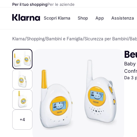
Per il tuo shopping
Per le aziende
Scopri Klarna
Shop
App
Assistenza
Klarna
/
Shopping
/
Bambini e Famiglia
/
Sicurezza per Bambini
/
Bab
Opzioni di pagame
Negozi
Opzioni di pagamen
Booking.c
Be
Paga ora
Unieuro
Paga in 3 rate
Media Wor
Baby 
Paga dopo 30 giorni
eBay
Finanziamento
Zalando
Confr
Da 3 
Elenco negozi
+4