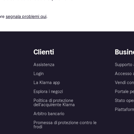
re 
segnala problemi qui
.
Clienti
Busin
Assistenza
Supporto 
Login
Accesso 
La Klarna app
Vendi con
Esplora i negozi
Portale pe
Politica di protezione
Stato ope
dell'acquirente Klarna
Piattafor
Arbitro bancario
Promessa di protezione contro le
frodi