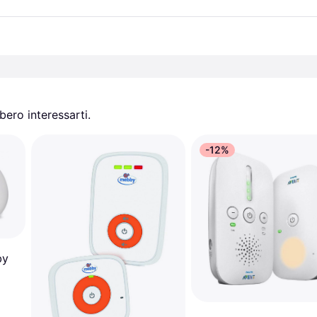
ero interessarti.
-12%
by