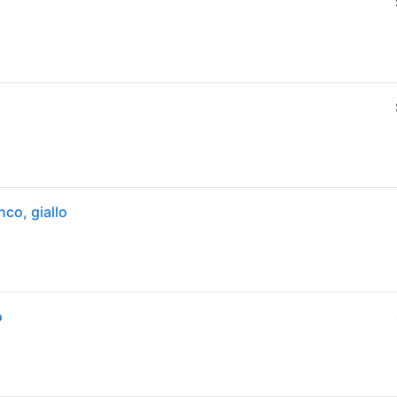
co, giallo
o