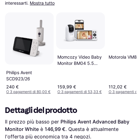
interessarti.
Mostra tutto
Momcozy Video Baby
Motorola VM8
Monitor BM04 5.5
Inch
Philips Avent
SCD923/26
240 €
159,99 €
112,02 €
O 3 pagamenti di 80,00 €
O 3 pagamenti di 53,33 €
O 3 pagamenti di
Dettagli del prodotto
Il prezzo più basso per 
Philips Avent Advanced Baby 
Monitor White
 è 
146,99 €
. Questa è attualmente 
l'offerta più economica tra 
4
 negozi.