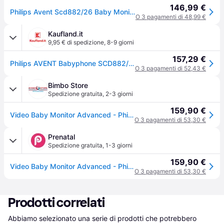
146,99 €
Philips Avent Scd882/26 Baby Monitor Beige,Bianco One Size / EU Plug 220V Bambini
O 3 pagamenti di 48,99 €
Kaufland.it
9,95 € di spedizione
,
8-9 giorni
157,29 €
Philips AVENT Babyphone SCD882/26 Avanzato
O 3 pagamenti di 52,43 €
Bimbo Store
Spedizione gratuita
,
2-3 giorni
159,90 €
Video Baby Monitor Advanced - Philips Avent
O 3 pagamenti di 53,30 €
Prenatal
Spedizione gratuita
,
1-3 giorni
159,90 €
Video Baby Monitor Advanced - Philips Avent - Taglia Unica
O 3 pagamenti di 53,30 €
Prodotti correlati
Abbiamo selezionato una serie di prodotti che potrebbero 