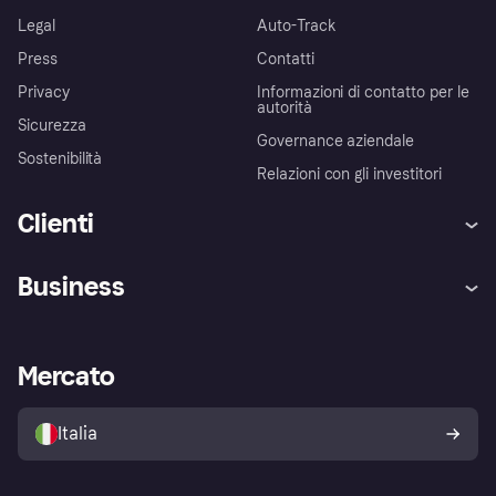
Legal
Auto-Track
Press
Contatti
Privacy
Informazioni di contatto per le
autorità
Sicurezza
Governance aziendale
Sostenibilità
Relazioni con gli investitori
Clienti
Assistenza
Arbitro bancario
Business
Login
Promessa di protezione contro
le frodi
Supporto aziende
Portale per sviluppatori
La Klarna app
Impostazioni sulla privacy
Accesso aziende
Stato operativo
Mercato
Esplora i negozi
Il tuo diritto di recesso
Vendi con Klarna
Piattaforme e partner
Politica di protezione
dell'acquirente Klarna
Italia