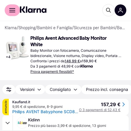
Per il tuo shopping
Per le aziende
Klarna
/
Shopping
/
Bambini e Famiglia
/
Sicurezza per Bambini
/
Baby Monitor
Philips Avent Advanced Baby Monitor 
White
Baby Monitor con fotocamera, Comunicazione 
bidirezionale, Visione notturna, Display video, Portata 
+
4
(interni): 164ft, Gamma (all'aperto): 984ft, Bianco
Confronta i prezzi da
146,99 €
a
159,90 €
Da 3 pagamenti di 48,99 € con
Prova pagamenti flessibili*
Versioni
Consigliato
Prezzo incl. consegna
Kaufland.it
annuncio
157,29 €
9,95 € di spedizione
,
8-9 giorni
O 3 pagamenti di 52,43 €
Philips AVENT Babyphone SCD882/26 Avanzato
Kidinn
·
Prezzo più basso
3,99 € di spedizione
,
13 giorni