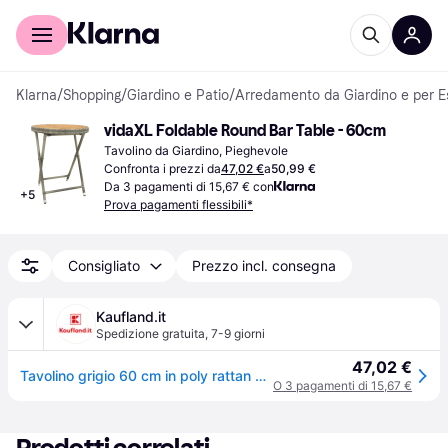
Per il tuo shopping
Per le aziende
Klarna
/
Shopping
/
Giardino e Patio
/
Arredamento da Giardino e per E
vidaXL Foldable Round Bar Table - 60cm
Tavolino da Giardino, Pieghevole
Confronta i prezzi da
47,02 €
a
50,99 €
Da 3 pagamenti di 15,67 € con
+
5
Prova pagamenti flessibili*
Consigliato
Prezzo incl. consegna
Kaufland.it
Spedizione gratuita
,
7-9 giorni
47,02 €
Tavolino grigio 60 cm in poly rattan e legno massiccio di acacia
O 3 pagamenti di 15,67 €