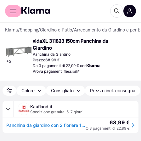
Per il tuo shopping
Per le aziende
Klarna
/
Shopping
/
Giardino e Patio
/
Arredamento da Giardino e per E
vidaXL 311823 150cm Panchina da 
Giardino
Panchina da Giardino
Prezzo
68,99 €
+
5
Da 3 pagamenti di 22,99 € con
Prova pagamenti flessibili*
Colore
Consigliato
Prezzo incl. consegna
Kaufland.it
Spedizione gratuita
,
5-7 giorni
68,99 €
Panchina da giardino con 2 fioriere 150 cm in legno massiccio grigio acacia
O 3 pagamenti di 22,99 €