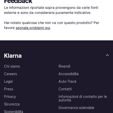
Feedback
Le informazioni riportate sopra provengono da varie fonti 
esterne e sono da considerarsi puramente indicative.

Hai notato qualcosa che non va con questo prodotto? Per 
favore 
segnala problemi qui
.
Klarna
Chi siamo
Rivendi
Careers
Accessibilità
Legal
Auto-Track
Press
Contatti
Privacy
Informazioni di contatto per le
autorità
Sicurezza
Governance aziendale
Sostenibilità