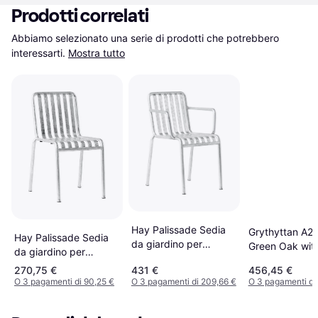
Prodotti correlati
Abbiamo selezionato una serie di prodotti che potrebbero 
interessarti.
Mostra tutto
Hay Palissade Sedia
Grythyttan A2 
Hay Palissade Sedia
da giardino per
Green Oak wit
da giardino per
pranzo
Dip Galvanize
pranzo
270,75 €
431 €
456,45 €
Sedia da giard
O 3 pagamenti di 90,25 €
O 3 pagamenti di 209,66 €
O 3 pagamenti di 
pranzo