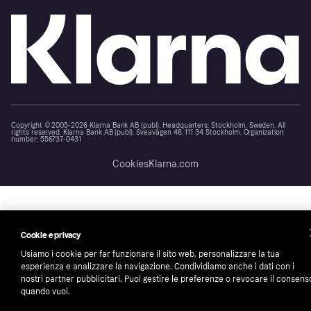
Copyright © 2005-2026 Klarna Bank AB (publ). Headquarters: Stockholm, Sweden. All
rights reserved. Klarna Bank AB (publ). Sveavägen 46, 111 34 Stockholm. Organization
number: 556737-0431
Cookies
Klarna.com
Cookie e privacy
Usiamo i cookie per far funzionare il sito web, personalizzare la tua
esperienza e analizzare la navigazione. Condividiamo anche i dati con i
nostri partner pubblicitari. Puoi gestire le preferenze o revocare il consens
quando vuoi.