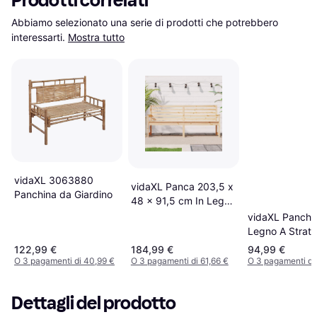
Prodotti correlati
Abbiamo selezionato una serie di prodotti che potrebbero 
interessarti.
Mostra tutto
vidaXL 3063880
vidaXL Panca 203,5 x
Panchina da Giardino
48 x 91,5 cm In Legno
Massello Di Pino
vidaXL Panchet
Panchina da Giardino
Legno A Strati
Turchese 114 
122,99 €
184,99 €
94,99 €
77 cm Panchin
O 3 pagamenti di 40,99 €
O 3 pagamenti di 61,66 €
O 3 pagamenti di
Giardino
Dettagli del prodotto