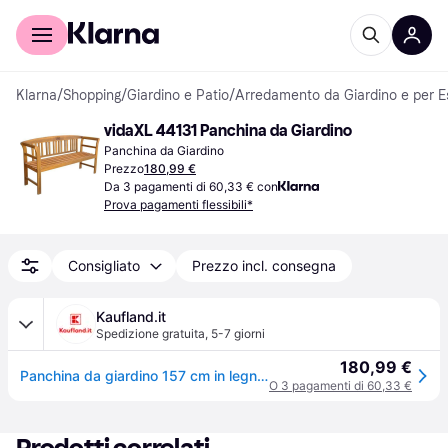
Per il tuo shopping
Per le aziende
Klarna
/
Shopping
/
Giardino e Patio
/
Arredamento da Giardino e per E
vidaXL 44131 Panchina da Giardino
Panchina da Giardino
Prezzo
180,99 €
Da 3 pagamenti di 60,33 € con
Prova pagamenti flessibili*
Consigliato
Prezzo incl. consegna
Kaufland.it
Spedizione gratuita
,
5-7 giorni
180,99 €
Panchina da giardino 157 cm in legno massiccio di acacia
O 3 pagamenti di 60,33 €