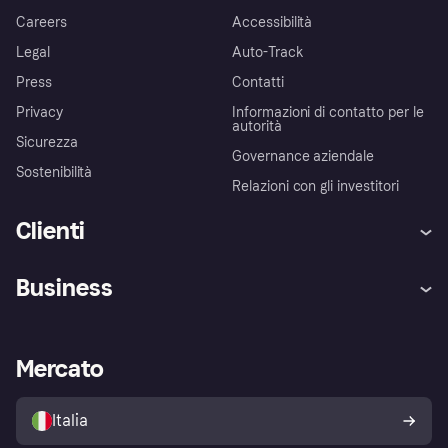
Careers
Accessibilità
Legal
Auto-Track
Press
Contatti
Privacy
Informazioni di contatto per le
autorità
Sicurezza
Governance aziendale
Sostenibilità
Relazioni con gli investitori
Clienti
Assistenza
Arbitro bancario
Business
Login
Promessa di protezione contro
le frodi
Supporto aziende
Portale per sviluppatori
La Klarna app
Impostazioni sulla privacy
Accesso aziende
Stato operativo
Mercato
Esplora i negozi
Il tuo diritto di recesso
Vendi con Klarna
Piattaforme e partner
Politica di protezione
dell'acquirente Klarna
Italia