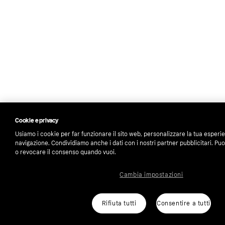
Cookie e privacy
Usiamo i cookie per far funzionare il sito web, personalizzare la tua esperi
navigazione. Condividiamo anche i dati con i nostri partner pubblicitari. Puo
o revocare il consenso quando vuoi.
Cambia impostazioni
Rifiuta tutti
Consentire a tutti