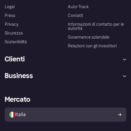
Legal
Auto-Track
Press
Contatti
Privacy
Informazioni di contatto per le
autorità
Sicurezza
Governance aziendale
Sostenibilità
Relazioni con gli investitori
Clienti
Assistenza
Arbitro bancario
Business
Login
Promessa di protezione contro
le frodi
Supporto aziende
Portale per sviluppatori
La Klarna app
Impostazioni sulla privacy
Accesso aziende
Stato operativo
Mercato
Esplora i negozi
Il tuo diritto di recesso
Vendi con Klarna
Piattaforme e partner
Politica di protezione
dell'acquirente Klarna
Italia