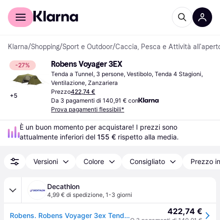
Per il tuo shopping
Per le aziende
Klarna
/
Shopping
/
Sport e Outdoor
/
Caccia, Pesca e Attività all'apert
Robens Voyager 3EX
-27%
Tenda a Tunnel, 3 persone, Vestibolo, Tenda 4 Stagioni, 
Ventilazione, Zanzariera
Prezzo
422,74 €
+
5
Da 3 pagamenti di 140,91 € con
Prova pagamenti flessibili*
È un buon momento per acquistare! I prezzi sono 
attualmente inferiori del 
155 €
 rispetto alla media.
Versioni
Colore
Consigliato
Prezzo i
Decathlon
4,99 € di spedizione
,
1-3 giorni
422,74 €
Robens. Robens Voyager 3ex Tende Ritiro Gratis - verde - 2/3 POSTI