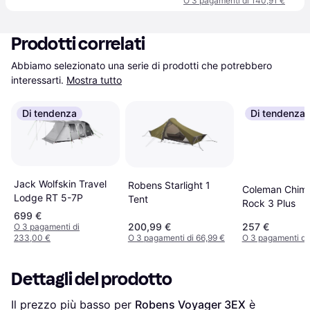
O 3 pagamenti di 140,91 €
Prodotti correlati
Abbiamo selezionato una serie di prodotti che potrebbero 
interessarti.
Mostra tutto
Di tendenza
Di tendenza
Jack Wolfskin Travel
Robens Starlight 1
Coleman Chim
Lodge RT 5-7P
Tent
Rock 3 Plus
699 €
200,99 €
257 €
O 3 pagamenti di
233,00 €
O 3 pagamenti di 66,99 €
O 3 pagamenti di
Dettagli del prodotto
Il prezzo più basso per 
Robens Voyager 3EX
 è 