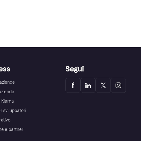
ess
Segui
aziende
aziende
 Klarna
r sviluppatori
rativo
me e partner