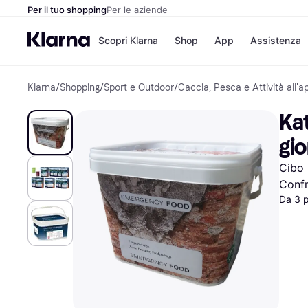
Per il tuo shopping
Per le aziende
Scopri Klarna
Shop
App
Assistenza
Klarna
/
Shopping
/
Sport e Outdoor
/
Caccia, Pesca e Attività all'a
Opzioni di pagame
Negozi
Opzioni di pagamen
Booking.c
Kat
Paga ora
Unieuro
Paga in 3 rate
Media Wor
gio
Paga dopo 30 giorni
eBay
Finanziamento
Zalando
Cibo 
Confr
Da 3 
Elenco negozi