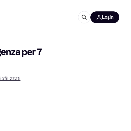
Login
Approfondimenti
ure per ufficio
re
Cos'è Klarna?
enza per 7 
iofilizzati
categorie