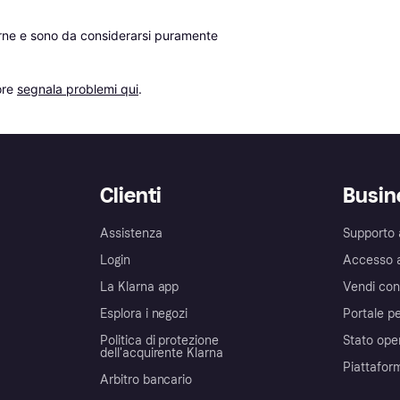
erne e sono da considerarsi puramente 
re 
segnala problemi qui
.
Clienti
Busin
Assistenza
Supporto 
Login
Accesso 
La Klarna app
Vendi con
Esplora i negozi
Portale pe
Politica di protezione
Stato ope
dell'acquirente Klarna
Piattafor
Arbitro bancario