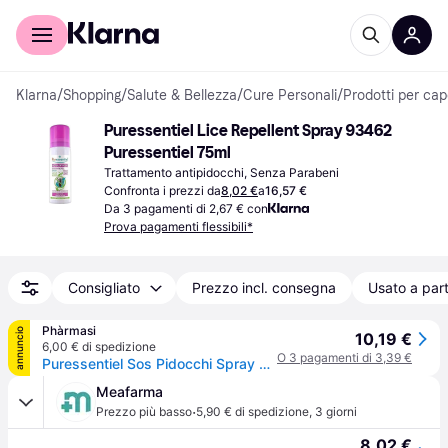
Per il tuo shopping
Per le aziende
Klarna
/
Shopping
/
Salute & Bellezza
/
Cure Personali
/
Prodotti per cape
Puressentiel Lice Repellent Spray 93462 
Puressentiel 75ml
Trattamento antipidocchi, Senza Parabeni
Confronta i prezzi da
8,02 €
a
16,57 €
Da 3 pagamenti di 2,67 € con
Prova pagamenti flessibili*
Consigliato
Prezzo incl. consegna
Usato a part
Phàrmasi
annuncio
10,19 €
6,00 € di spedizione
O 3 pagamenti di 3,39 €
Puressentiel Sos Pidocchi Spray Preventivo 75ml
Meafarma
·
Prezzo più basso
5,90 € di spedizione
,
3 giorni
8,02 €