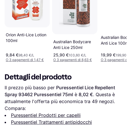
Orion Anti-Lice Lotion
Australian Bod
100ml
Australian Bodycare
Anti Lice 100m
Anti Lice 250ml
9,84 €
25,90 €
19,99 €
98,40 €/L
103,60 €/L
199,90 
O 3 pagamenti di 1,47 €
O 3 pagamenti di 8,63 €
O 3 pagamenti di 
Dettagli del prodotto
Il prezzo più basso per 
Puressentiel Lice Repellent 
Spray 93462 Puressentiel 75ml
 è 
8,02 €
. Questa è 
attualmente l'offerta più economica tra 
49
 negozi.
Compara:
Puressentiel Prodotti per capelli
Puressentiel Trattamenti antipidocchi