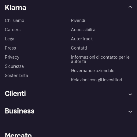
Klarna
Chi siamo
Rivendi
Careers
Accessibilità
Legal
Auto-Track
Press
Contatti
Privacy
Informazioni di contatto per le
autorità
Sicurezza
Governance aziendale
Sostenibilità
Relazioni con gli investitori
Clienti
Assistenza
Arbitro bancario
Business
Login
Promessa di protezione contro
le frodi
Supporto aziende
Portale per sviluppatori
La Klarna app
Impostazioni sulla privacy
Accesso aziende
Stato operativo
Mercato
Esplora i negozi