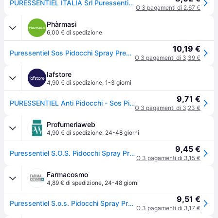
PURESSENTIEL ITALIA Srl Puressentiel, SOS Pidocchi Spray Preventivo, 75 ml
O 3 pagamenti di 2,67 €
Phàrmasi
6,00 € di spedizione
10,19 €
Puressentiel Sos Pidocchi Spray Preventivo 75ml
O 3 pagamenti di 3,39 €
Iafstore
4,90 € di spedizione
,
1-3 giorni
9,71 €
PURESSENTIEL Anti Pidocchi - Sos Pidocchi Spray Preventivo75ml
O 3 pagamenti di 3,23 €
Profumeriaweb
4,90 € di spedizione
,
24-48 giorni
9,45 €
Puressentiel S.O.S. Pidocchi Spray Preventivo Con Attivo 100% Di Origine Vegetale 75 Ml
O 3 pagamenti di 3,15 €
Farmacosmo
4,89 € di spedizione
,
24-48 giorni
9,51 €
Puressentiel S.o.s. Pidocchi Spray Preventivo con attivo 100% di origine vegetale 75 ml
O 3 pagamenti di 3,17 €