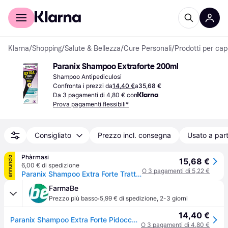
Per il tuo shopping
Per le aziende
Klarna
/
Shopping
/
Salute & Bellezza
/
Cure Personali
/
Prodotti per cape
Paranix Shampoo Extraforte 200ml
Shampoo Antipediculosi
Confronta i prezzi da
14,40 €
a
35,68 €
Da 3 pagamenti di 4,80 € con
Prova pagamenti flessibili*
Consigliato
Prezzo incl. consegna
Usato a part
Phàrmasi
annuncio
15,68 €
6,00 € di spedizione
O 3 pagamenti di 5,22 €
Paranix Shampoo Extra Forte Tratta & Previene Pidocchi E Lendini 200ml + Pettine
FarmaBe
·
Prezzo più basso
5,99 € di spedizione
,
2-3 giorni
14,40 €
Paranix Shampoo Extra Forte Pidocchi e Lendini Tratta Previene, 200ml + Pettine
O 3 pagamenti di 4,80 €