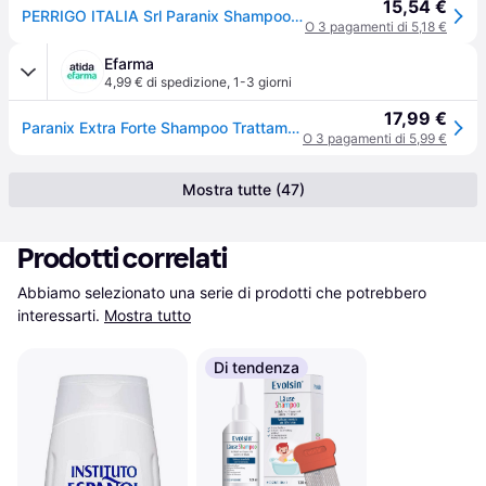
15,54 €
PERRIGO ITALIA Srl Paranix Shampoo Trattamento Extra Forte MDR 200ml, Elimina Pidocchi e Uova
O 3 pagamenti di 5,18 €
Efarma
4,99 € di spedizione
,
1-3 giorni
17,99 €
Paranix Extra Forte Shampoo Trattamento Pidocchi e Lendini 200 ml
O 3 pagamenti di 5,99 €
Mostra tutte (47)
Prodotti correlati
Abbiamo selezionato una serie di prodotti che potrebbero 
interessarti.
Mostra tutto
Di tendenza