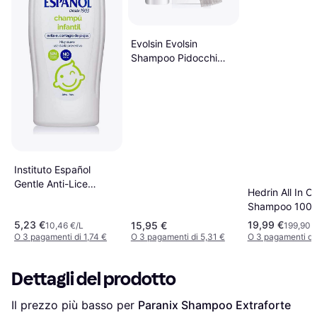
Evolsin Evolsin
Shampoo Pidocchi
Con Pettine Pidocchi E
Lendini Per Adulti E
Bambini A Partire Da 6
Mesi
Instituto Español
Gentle Anti-Lice
Hedrin All In O
Shampoo 500ml
Shampoo 100m
5,23 €
19,99 €
15,95 €
10,46 €/L
199,90 
O 3 pagamenti di 1,74 €
O 3 pagamenti di 5,31 €
O 3 pagamenti di 
Dettagli del prodotto
Il prezzo più basso per 
Paranix Shampoo Extraforte 