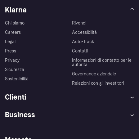
Klarna
Chi siamo
Rivendi
Careers
Accessibilità
Legal
Auto-Track
Press
Contatti
Privacy
Informazioni di contatto per le
autorità
Sicurezza
Governance aziendale
Sostenibilità
Relazioni con gli investitori
Clienti
Assistenza
Arbitro bancario
Business
Login
Promessa di protezione contro
le frodi
Supporto aziende
Portale per sviluppatori
La Klarna app
Impostazioni sulla privacy
Accesso aziende
Stato operativo
Esplora i negozi