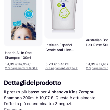
Australian Bod
Instituto Español
Hair Rinse 500
Gentle Anti-Lice
Hedrin All In One
Shampoo 500ml
Shampoo 100ml
19,99 €
5,23 €
19,99 €
199,90 €/L
10,46 €/L
39,98 €
O 3 pagamenti di 6,66 €
O 3 pagamenti di 1,74 €
O 3 pagamenti di 
Dettagli del prodotto
Il prezzo più basso per 
Alphanova Kids Zeropou 
Shampoo 200ml
 è 
19,07 €
. Questa è attualmente 
l'offerta più economica tra 
3
 negozi.
Compara: