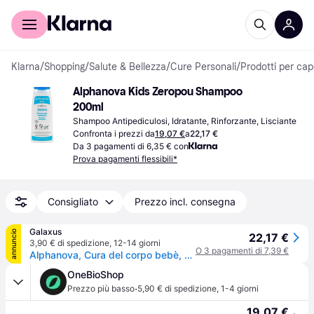
Per il tuo shopping
Per le aziende
Klarna
/
Shopping
/
Salute & Bellezza
/
Cure Personali
/
Prodotti per cape
Alphanova Kids Zeropou Shampoo 
200ml
Shampoo Antipediculosi, Idratante, Rinforzante, Lisciante
Confronta i prezzi da
19,07 €
a
22,17 €
Da 3 pagamenti di 6,35 € con
Prova pagamenti flessibili*
Consigliato
Prezzo incl. consegna
Galaxus
annuncio
22,17 €
3,90 € di spedizione
,
12-14 giorni
O 3 pagamenti di 7,39 €
Alphanova, Cura del corpo bebè, bambini ZEROPOU shampooing préventif préventif
OneBioShop
·
Prezzo più basso
5,90 € di spedizione
,
1-4 giorni
19,07 €