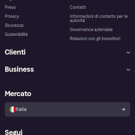
Press
Contatti
Privacy
Informazioni di contatto per le
autorità
Sicurezza
Governance aziendale
Sostenibilità
Relazioni con gli investitori
Clienti
Assistenza
Arbitro bancario
Business
Login
Promessa di protezione contro
le frodi
Supporto aziende
Portale per sviluppatori
La Klarna app
Impostazioni sulla privacy
Accesso aziende
Stato operativo
Mercato
Esplora i negozi
Il tuo diritto di recesso
Vendi con Klarna
Piattaforme e partner
Politica di protezione
dell'acquirente Klarna
Italia
Segui