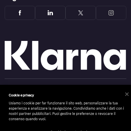
Copyright © 2005-2026 Klarna Bank AB (publ). Headquarters: Stockholm, Sweden. All
rights reserved. Klarna Bank AB (publ). Sveavägen 46, 111 34 Stockholm. Organization
number: 556737-0431
Cookie e privacy
Usiamo i cookie per far funzionare il sito web, personalizzare la tua
Cookies
Klarna.com
esperienza e analizzare la navigazione. Condividiamo anche i dati con i
nostri partner pubblicitari. Puoi gestire le preferenze o revocare il
consenso quando vuoi.