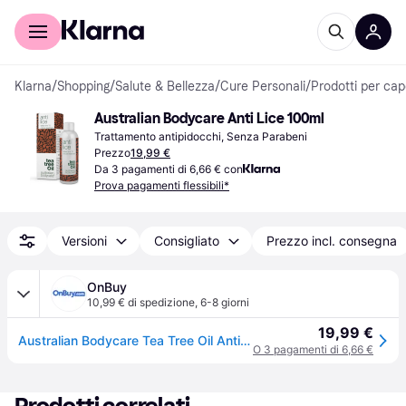
Per il tuo shopping
Per le aziende
Klarna
/
Shopping
/
Salute & Bellezza
/
Cure Personali
/
Prodotti per cape
Australian Bodycare Anti Lice 100ml
Trattamento antipidocchi, Senza Parabeni
Prezzo
19,99 €
Da 3 pagamenti di 6,66 € con
Prova pagamenti flessibili*
Versioni
Consigliato
Prezzo incl. consegna
OnBuy
10,99 € di spedizione
,
6-8 giorni
19,99 €
Australian Bodycare Tea Tree Oil Anti Pidocchi 100ml
O 3 pagamenti di 6,66 €