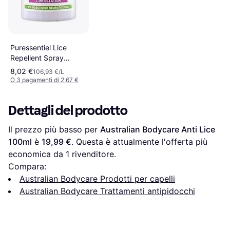
Puressentiel Lice
Repellent Spray
93462 Puressentiel
8,02 €
106,93 €/L
75ml
O 3 pagamenti di 2,67 €
Dettagli del prodotto
Il prezzo più basso per 
Australian Bodycare Anti Lice 
100ml
 è 
19,99 €
. Questa è attualmente l'offerta più 
economica da 1 rivenditore.
Compara:
Australian Bodycare Prodotti per capelli
Australian Bodycare Trattamenti antipidocchi