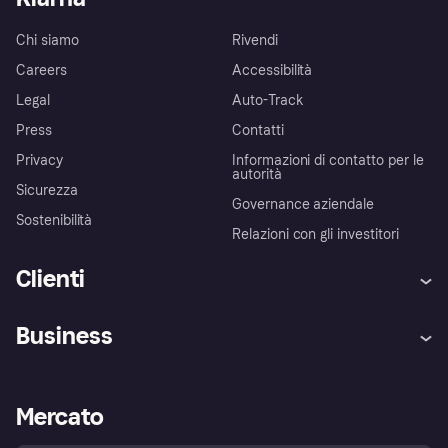
Chi siamo
Rivendi
Careers
Accessibilità
Legal
Auto-Track
Press
Contatti
Privacy
Informazioni di contatto per le
autorità
Sicurezza
Governance aziendale
Sostenibilità
Relazioni con gli investitori
Clienti
Assistenza
Arbitro bancario
Business
Login
Promessa di protezione contro
le frodi
Supporto aziende
Portale per sviluppatori
La Klarna app
Impostazioni sulla privacy
Accesso aziende
Stato operativo
Mercato
Esplora i negozi
Il tuo diritto di recesso
Vendi con Klarna
Piattaforme e partner
Politica di protezione