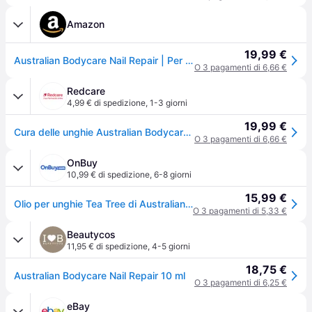
Amazon
19,99 €
Australian Bodycare Nail Repair | Per uomini e donne con unghie danneggiate o scolorite | Con pennello applicatore | Adatto anche come cura quotidiana contro i funghi delle unghie | 10 ml
O 3 pagamenti di 6,66 €
Redcare
4,99 € di spedizione
,
1-3 giorni
19,99 €
Cura delle unghie Australian Bodycare per dei piedi e mani screpolate, ruvide fragili 10 ml Olio
O 3 pagamenti di 6,66 €
OnBuy
10,99 € di spedizione
,
6-8 giorni
15,99 €
Olio per unghie Tea Tree di Australian Bodycare, 10 ml
O 3 pagamenti di 5,33 €
Beautycos
11,95 € di spedizione
,
4-5 giorni
18,75 €
Australian Bodycare Nail Repair 10 ml
O 3 pagamenti di 6,25 €
eBay