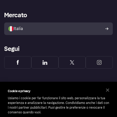
le frodi
Supporto aziende
Portale per sviluppatori
La Klarna app
Impostazioni sulla privacy
Accesso aziende
Stato operativo
Mercato
Esplora i negozi
Il tuo diritto di recesso
Vendi con Klarna
Piattaforme e partner
Politica di protezione
dell'acquirente Klarna
Italia
Segui
Cookie e privacy
Usiamo i cookie per far funzionare il sito web, personalizzare la tua
esperienza e analizzare la navigazione. Condividiamo anche i dati con
i nostri partner pubblicitari. Puoi gestire le preferenze o revocare il
consenso quando vuoi.