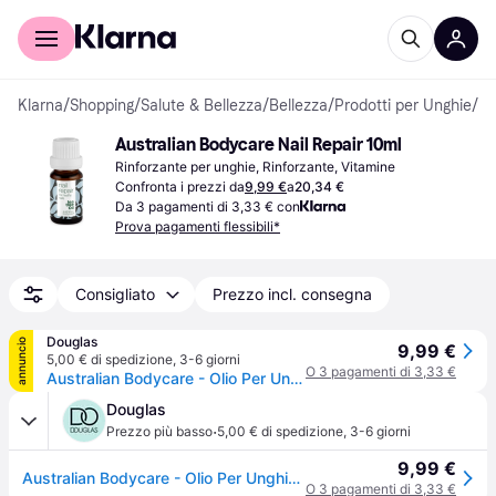
Per il tuo shopping
Per le aziende
Klarna
/
Shopping
/
Salute & Bellezza
/
Bellezza
/
Prodotti per Unghie
/
Ri
Australian Bodycare Nail Repair 10ml
Rinforzante per unghie, Rinforzante, Vitamine
Confronta i prezzi da
9,99 €
a
20,34 €
Da 3 pagamenti di 3,33 € con
Prova pagamenti flessibili*
Consigliato
Prezzo incl. consegna
Douglas
annuncio
9,99 €
5,00 € di spedizione
,
3-6 giorni
O 3 pagamenti di 3,33 €
Australian Bodycare - Olio Per Unghie Screpolate e Con Onicomicosi Rinforzante unghie 10 ml unisex
Douglas
·
Prezzo più basso
5,00 € di spedizione
,
3-6 giorni
9,99 €
Australian Bodycare - Olio Per Unghie Screpolate e Con Onicomicosi Rinforzante unghie 10 ml unisex
O 3 pagamenti di 3,33 €