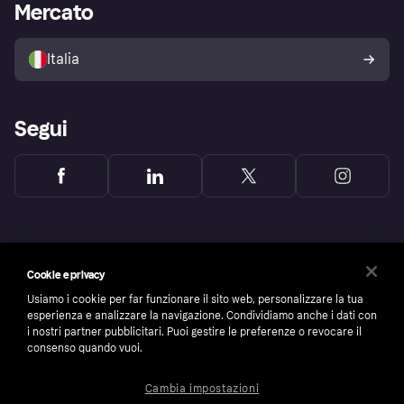
Accesso aziende
Stato operativo
Mercato
Esplora i negozi
Il tuo diritto di recesso
Vendi con Klarna
Piattaforme e partner
Politica di protezione
dell'acquirente Klarna
Italia
Segui
Cookie e privacy
Usiamo i cookie per far funzionare il sito web, personalizzare la tua
esperienza e analizzare la navigazione. Condividiamo anche i dati con
i nostri partner pubblicitari. Puoi gestire le preferenze o revocare il
consenso quando vuoi.
Cambia impostazioni