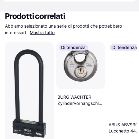
Prodotti correlati
Abbiamo selezionato una serie di prodotti che potrebbero 
interessarti.
Mostra tutto
Di tendenza
Di tendenza
BURG WÄCHTER
Zylindervorhangschloss
21 70 Corpo Serratura
70 mm VA Chiave
Diversa
ABUS ABVS30
Lucchetto 44
Serratura A