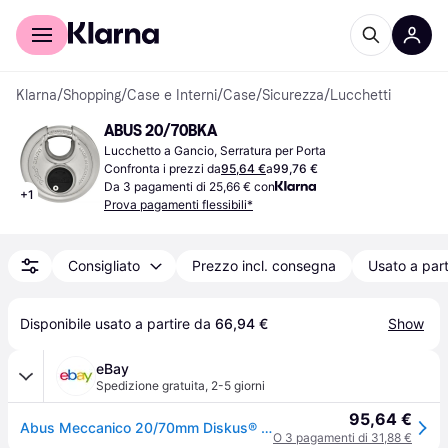
Per il tuo shopping
Per le aziende
Klarna
/
Shopping
/
Case e Interni
/
Case
/
Sicurezza
/
Lucchetti
ABUS 20/70BKA
Lucchetto a Gancio, Serratura per Porta
Confronta i prezzi da
95,64 €
a
99,76 €
Da 3 pagamenti di 25,66 € con
+
1
Prova pagamenti flessibili*
Consigliato
Prezzo incl. consegna
Usato a part
Disponibile usato a partire da 
66,94 €
Show
eBay
Spedizione gratuita
,
2-5 giorni
95,64 €
Abus Meccanico 20/70mm Diskus® Plus Lucchetto Abus2070
O 3 pagamenti di 31,88 €