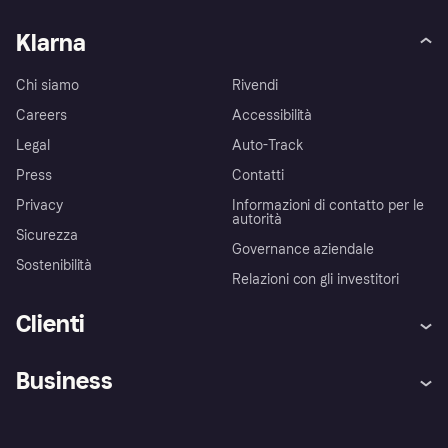
Klarna
Chi siamo
Rivendi
Careers
Accessibilità
Legal
Auto-Track
Press
Contatti
Privacy
Informazioni di contatto per le
autorità
Sicurezza
Governance aziendale
Sostenibilità
Relazioni con gli investitori
Clienti
Assistenza
Arbitro bancario
Business
Login
Promessa di protezione contro
le frodi
Supporto aziende
Portale per sviluppatori
La Klarna app
Impostazioni sulla privacy