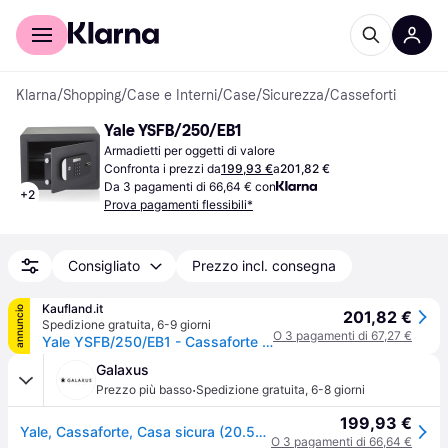
Per il tuo shopping
Per le aziende
Klarna
/
Shopping
/
Case e Interni
/
Case
/
Sicurezza
/
Casseforti
Yale YSFB/250/EB1
Armadietti per oggetti di valore
Confronta i prezzi da
199,93 €
a
201,82 €
Da 3 pagamenti di 66,64 € con
+
2
Prova pagamenti flessibili*
Consigliato
Prezzo incl. consegna
Kaufland.it
annuncio
201,82 €
Spedizione gratuita
,
6-9 giorni
O 3 pagamenti di 67,27 €
Yale YSFB/250/EB1 - Cassaforte portatile - Nero - Codice - Lettore di impronte digitali - Chiave - 20,5 litri - Pavimento / parete - 250 mm
Galaxus
·
Prezzo più basso
Spedizione gratuita
,
6-8 giorni
199,93 €
Yale, Cassaforte, Casa sicura (20.50l)
O 3 pagamenti di 66,64 €