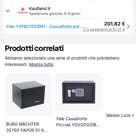
Kaufland.it
Spedizione gratuita
,
6-9 giorni
201,82 €
Yale YSFB/250/EB1 - Cassaforte portatile - Nero - Codice - Lettore di impronte digitali - Chiave - 20,5 litri - Pavimento / parete - 250 mm
O 3 pagamenti di 67,27 €
Prodotti correlati
Abbiamo selezionato una serie di prodotti che potrebbero 
interessarti.
Mostra tutto
Master Lock 
Yale Cassaforte
BURG WÄCHTER
Piccola YSV/200/DB2
35760 FAVOR S1 K
Nero 31 x H 20 x P 20