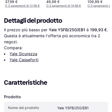
Cassaforte Antifurto
cm
37,99 €
49,99 €
109,99 €
Serratura A Chiave
O 3 pagamenti di 12,66 €
O 3 pagamenti di 16,66 €
O 3 pagamenti di
Dettagli del prodotto
Il prezzo più basso per 
Yale YSFB/250/EB1
 è 
199,93 €
. 
Questa è attualmente l'offerta più economica tra 
2
negozi.
Compara:
Yale Sicurezza
Yale Casseforti
Caratteristiche
Prodotto
Nome del prodotto
Yale YSFB/250/EB1