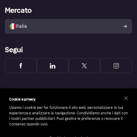
Impostazioni sulla privacy
Accesso aziende
Stato operativo
Mercato
Esplora i negozi
Il tuo diritto di recesso
Vendi con Klarna
Piattaforme e partner
Politica di protezione
dell'acquirente Klarna
Italia
Segui
Cookie e privacy
Usiamo i cookie per far funzionare il sito web, personalizzare la tua
esperienza e analizzare la navigazione. Condividiamo anche i dati con
i nostri partner pubblicitari. Puoi gestire le preferenze o revocare il
consenso quando vuoi.