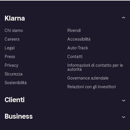
Klarna
Chi siamo
Rivendi
Careers
Accessibilità
Legal
Auto-Track
Press
Contatti
Privacy
Informazioni di contatto per le
autorità
Sicurezza
Governance aziendale
Sostenibilità
Relazioni con gli investitori
Clienti
Assistenza
Arbitro bancario
Business
Login
Promessa di protezione contro
le frodi
Supporto aziende
Portale per sviluppatori
La Klarna app