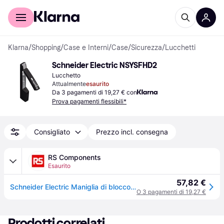
Per il tuo shopping
Per le aziende
Klarna
/
Shopping
/
Case e Interni
/
Case
/
Sicurezza
/
Lucchetti
Schneider Electric NSYSFHD2
Lucchetto
Attualmente
esaurito
Da 3 pagamenti di 19,27 € con
Prova pagamenti flessibili*
Consigliato
Prezzo incl. consegna
RS Components
Esaurito
57,82 €
Schneider Electric Maniglia di blocco Poliammide NSYSFHD2
O 3 pagamenti di 19,27 €
Prodotti correlati