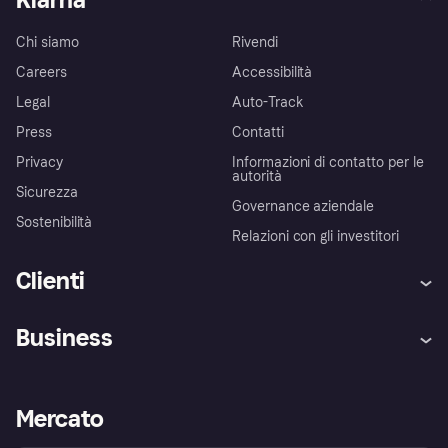
Chi siamo
Rivendi
Careers
Accessibilità
Legal
Auto-Track
Press
Contatti
Privacy
Informazioni di contatto per le
autorità
Sicurezza
Governance aziendale
Sostenibilità
Relazioni con gli investitori
Clienti
Assistenza
Arbitro bancario
Business
Login
Promessa di protezione contro
le frodi
Supporto aziende
Portale per sviluppatori
La Klarna app
Impostazioni sulla privacy
Accesso aziende
Stato operativo
Mercato
Esplora i negozi
Il tuo diritto di recesso
Vendi con Klarna
Piattaforme e partner
Politica di protezione