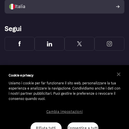
dell'acquirente Klarna
Italia
Segui
Cookie e privacy
Usiamo i cookie per far funzionare il sito web, personalizzare la tua
esperienza e analizzare la navigazione. Condividiamo anche i dati con
i nostri partner pubblicitari. Puoi gestire le preferenze o revocare il
consenso quando vuoi.
Cambia impostazioni
Copyright © 2005-2026 Klarna Bank AB (publ). Headquarters: Stockholm, Sweden. All
rights reserved. Klarna Bank AB (publ). Sveavägen 46, 111 34 Stockholm. Organization
number: 556737-0431
Rifiuta tutti
Consentire a tutti