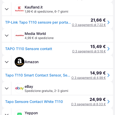
Kaufland.it
1,99 € di spedizione
,
6-7 giorni
21,66 €
TP-Link Tapo T110 sensore per porta/finestra Wireless Porta/Finestra Bianco
O 3 pagamenti di 7,22 €
Media World
4,99 € di spedizione
15,49 €
TAPO T110 Sensore contatt
O 3 pagamenti di 5,16 €
Amazon
14,99 €
Tapo T110 Smart Contact Sensor, Sensore di Contatto Intelligente, Domotica, Risparmio Energetico, Batteria Caricata, Avvisi di Intrusi, Hub Obbligatorio
O 3 pagamenti di 4,99 €
eBay
Spedizione gratuita
,
2-3 giorni
24,99 €
Tapo Sensore Contact White T110
O 3 pagamenti di 8,33 €
Yeppon