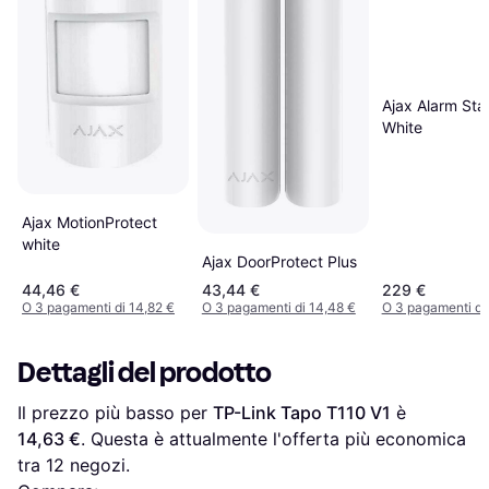
Ajax Alarm Star
White
Ajax MotionProtect
white
Ajax DoorProtect Plus
44,46 €
43,44 €
229 €
O 3 pagamenti di 14,82 €
O 3 pagamenti di 14,48 €
O 3 pagamenti di
Dettagli del prodotto
Il prezzo più basso per 
TP-Link Tapo T110 V1
 è 
14,63 €
. Questa è attualmente l'offerta più economica 
tra 
12
 negozi.