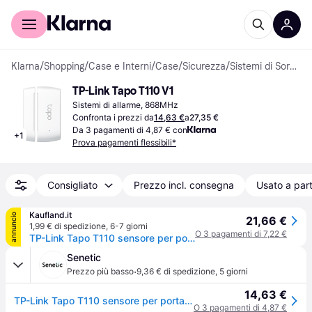
Per il tuo shopping
Per le aziende
Klarna
/
Shopping
/
Case e Interni
/
Case
/
Sicurezza
/
Sistemi di Sorveglianza e Allarme
TP-Link Tapo T110 V1
Sistemi di allarme, 868MHz
Confronta i prezzi da
14,63 €
a
27,35 €
Da 3 pagamenti di 4,87 € con
+
1
Prova pagamenti flessibili*
Consigliato
Prezzo incl. consegna
Usato a part
Kaufland.it
annuncio
21,66 €
1,99 € di spedizione
,
6-7 giorni
O 3 pagamenti di 7,22 €
TP-Link Tapo T110 sensore per porta/finestra Wireless Porta/Finestra Bianco
Senetic
·
Prezzo più basso
9,36 € di spedizione
,
5 giorni
14,63 €
TP-Link Tapo T110 sensore per porta/finestra Wireless Tapo T110
O 3 pagamenti di 4,87 €