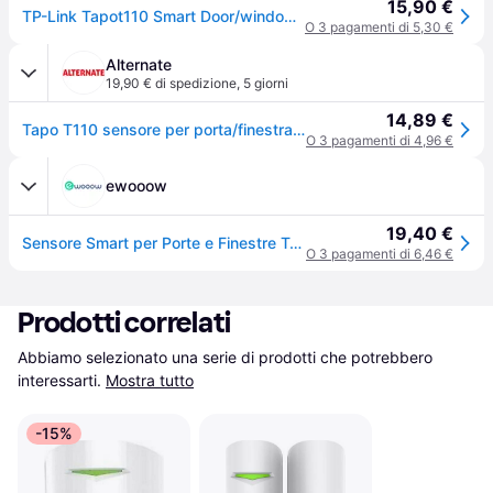
15,90 €
TP-Link Tapot110 Smart Door/window Sensor,iot Hub Required
O 3 pagamenti di 5,30 €
Alternate
19,90 € di spedizione
,
5 giorni
14,89 €
Tapo T110 sensore per porta/finestra Wireless Porta/Finestra Bianco, Rivelatore di apertura
O 3 pagamenti di 4,96 €
ewooow
19,40 €
Sensore Smart per Porte e Finestre Tapo T110
O 3 pagamenti di 6,46 €
Prodotti correlati
Abbiamo selezionato una serie di prodotti che potrebbero 
interessarti.
Mostra tutto
-15%