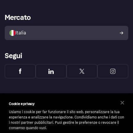
le frodi
Supporto aziende
Portale per sviluppatori
La Klarna app
Impostazioni sulla privacy
Accesso aziende
Stato operativo
Mercato
Esplora i negozi
Il tuo diritto di recesso
Vendi con Klarna
Piattaforme e partner
Politica di protezione
dell'acquirente Klarna
Italia
Segui
Cookie e privacy
Usiamo i cookie per far funzionare il sito web, personalizzare la tua
esperienza e analizzare la navigazione. Condividiamo anche i dati con
i nostri partner pubblicitari. Puoi gestire le preferenze o revocare il
consenso quando vuoi.