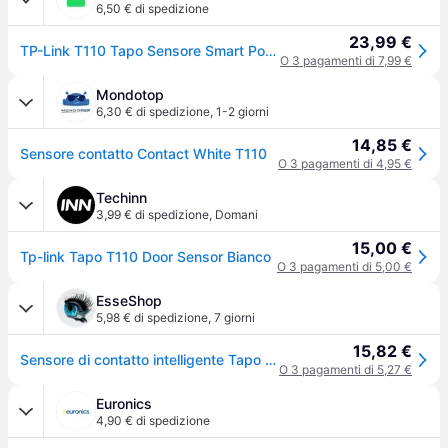
6,50 € di spedizione
23,99 €
TP-Link T110 Tapo Sensore Smart Porta e Finestra Wireless 922 MHz Batteria CR2032 colore Bianco
O 3 pagamenti di 7,99 €
Mondotop
6,30 € di spedizione
,
1-2 giorni
14,85 €
Sensore contatto Contact White T110
O 3 pagamenti di 4,95 €
Techinn
3,99 € di spedizione
,
Domani
15,00 €
Tp-link Tapo T110 Door Sensor Bianco
O 3 pagamenti di 5,00 €
EsseShop
5,98 € di spedizione
,
7 giorni
15,82 €
Sensore di contatto intelligente Tapo T110 TP-Link - Protezione antifurto - Notifiche istantanee - Installazione semplice
O 3 pagamenti di 5,27 €
Euronics
4,90 € di spedizione