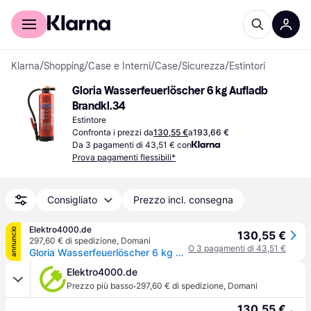
Per il tuo shopping
Per le aziende
Klarna
/
Shopping
/
Case e Interni
/
Case
/
Sicurezza
/
Estintori
Gloria Wasserfeuerlöscher 6 kg Aufladb 
Brandkl.34
Estintore
Confronta i prezzi da
130,55 €
a
193,66 €
Da 3 pagamenti di 43,51 € con
Prova pagamenti flessibili*
Consigliato
Prezzo incl. consegna
Elektro4000.de
annuncio
130,55 €
297,60 € di spedizione
,
Domani
O 3 pagamenti di 43,51 €
Gloria Wasserfeuerlöscher 6 kg aufladb.Brandkl.34 A m.Wandh. 803801.0000
Elektro4000.de
·
Prezzo più basso
297,60 € di spedizione
,
Domani
130,55 €