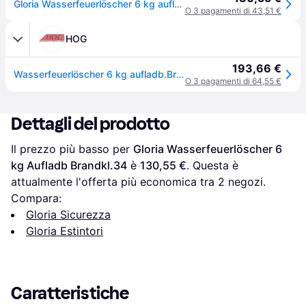
Gloria Wasserfeuerlöscher 6 kg aufladb.Brandkl.34 A m.Wandh. 803801.0000
O 3 pagamenti di 43,51 €
HOG
193,66 €
Wasserfeuerlöscher 6 kg aufladb.Brandkl.34 - 25.83 KG, A m.Wandh.
O 3 pagamenti di 64,55 €
Dettagli del prodotto
Il prezzo più basso per 
Gloria Wasserfeuerlöscher 6 
kg Aufladb Brandkl.34
 è 
130,55 €
. Questa è 
attualmente l'offerta più economica tra 
2
 negozi.
Compara:
Gloria Sicurezza
Gloria Estintori
Caratteristiche