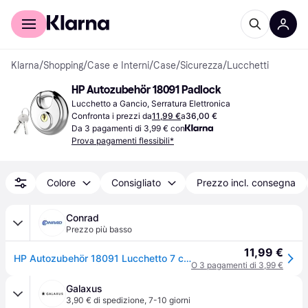
Per il tuo shopping
Per le aziende
Klarna
/
Shopping
/
Case e Interni
/
Case
/
Sicurezza
/
Lucchetti
HP Autozubehör 18091 Padlock
Lucchetto a Gancio, Serratura Elettronica
Confronta i prezzi da
11,99 €
a
36,00 €
Da 3 pagamenti di 3,99 € con
Prova pagamenti flessibili*
Colore
Consigliato
Prezzo incl. consegna
Conrad
Prezzo più basso
11,99 €
HP Autozubehör 18091 Lucchetto 7 cm Stesse chiavi Argento Serratura a chiave
O 3 pagamenti di 3,99 €
Galaxus
3,90 € di spedizione
,
7-10 giorni