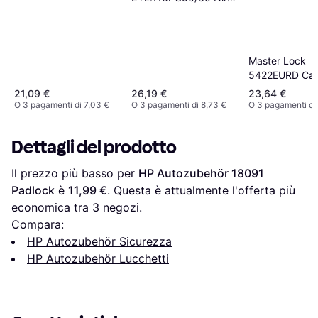
116 PC 50 HB 80 Niro
Master Lock
5422EURD Cas
Sicurezza per 
21,09 €
26,19 €
23,64 €
O 3 pagamenti di 7,03 €
O 3 pagamenti di 8,73 €
O 3 pagamenti di 
Dettagli del prodotto
Il prezzo più basso per 
HP Autozubehör 18091 
Padlock
 è 
11,99 €
. Questa è attualmente l'offerta più 
economica tra 
3
 negozi.
Compara:
HP Autozubehör Sicurezza
HP Autozubehör Lucchetti