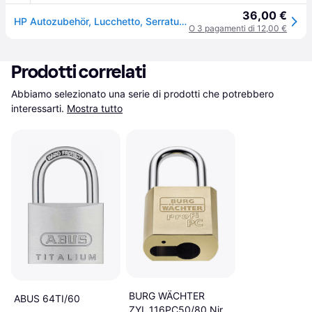
36,00 €
HP Autozubehör, Lucchetto, Serratura rotonda per la sicurezza della scatola
O 3 pagamenti di 12,00 €
Prodotti correlati
Abbiamo selezionato una serie di prodotti che potrebbero 
interessarti.
Mostra tutto
BURG WÄCHTER
ABUS 64TI/60
ZYL.116PC50/80 Niro