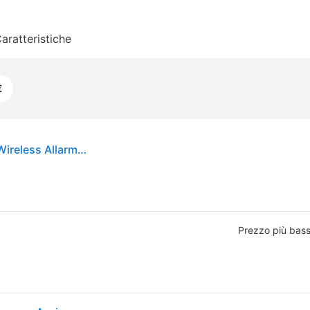
aratteristiche
€
Rilevatore di perdite d'acqua TP-Link Tapo T300 Wireless Allarme 90dB IP67
Prezzo più bas