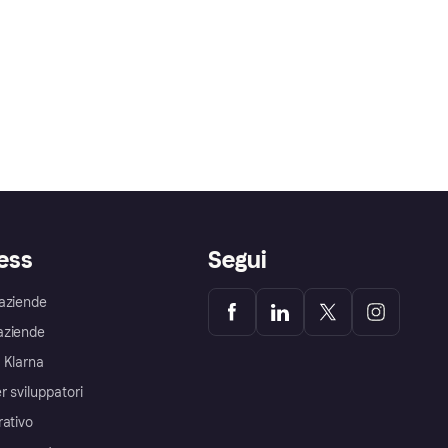
ess
Segui
aziende
aziende
 Klarna
r sviluppatori
rativo