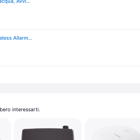
Tp-link Tapo T300 Sensore Intelligente Di Perdite D'acqua, Avviso Di Gocciolamen
Rilevatore di perdite d'acqua TP-Link Tapo T300 Wireless Allarme 90dB IP67
ero interessarti.