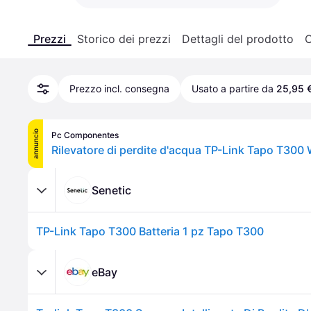
Prezzi
Storico dei prezzi
Dettagli del prodotto
C
Prezzo incl. consegna
Usato a partire da
25,95 
annuncio
Pc Componentes
Senetic
TP-Link Tapo T300 Batteria 1 pz Tapo T300
eBay