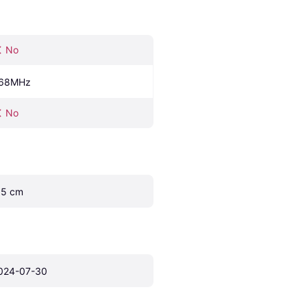
No
68MHz
No
.5 cm
024-07-30