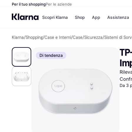
Per il tuo shopping
Per le aziende
Scopri Klarna
Shop
App
Assistenza
Klarna
/
Shopping
/
Case e Interni
/
Case
/
Sicurezza
/
Sistemi di Sor
Opzioni di pagame
Negozi
Opzioni di pagamen
Booking.c
TP-
Paga ora
Unieuro
Di tendenza
Paga in 3 rate
Media Wor
Im
Paga dopo 30 giorni
eBay
Finanziamento
Zalando
Rilev
Confr
Da 3 
Elenco negozi