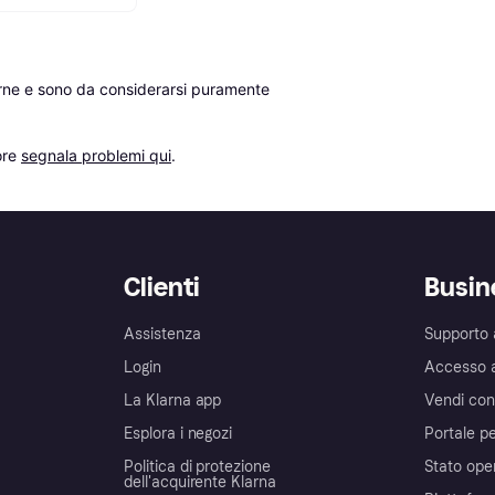
erne e sono da considerarsi puramente 
re 
segnala problemi qui
.
Clienti
Busin
Assistenza
Supporto 
Login
Accesso 
La Klarna app
Vendi con
Esplora i negozi
Portale pe
Politica di protezione
Stato ope
dell'acquirente Klarna