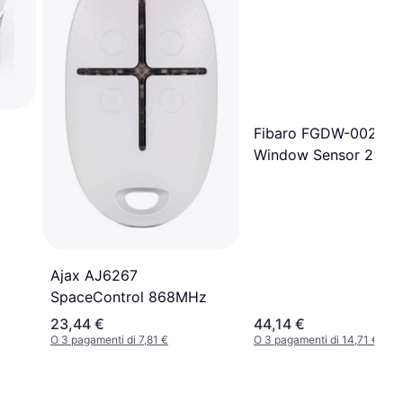
Fibaro FGDW-002-1 
Window Sensor 200 
ento
Ajax AJ6267
SpaceControl 868MHz
23,44 €
44,14 €
O 3 pagamenti di 7,81 €
O 3 pagamenti di 14,71 €