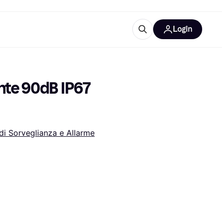
Login
Approfondimenti
ure per ufficio
re
Cos'è Klarna?
nte 90dB IP67 
di Sorveglianza e Allarme
categorie