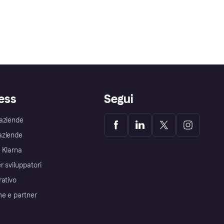
ess
Segui
aziende
aziende
 Klarna
r sviluppatori
rativo
me e partner