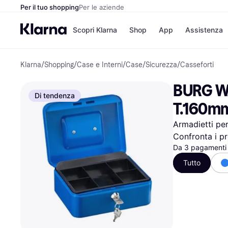
Per il tuo shopping
Per le aziende
Scopri Klarna
Shop
App
Assistenza
Klarna
/
Shopping
/
Case e Interni
/
Case
/
Sicurezza
/
Casseforti
Opzioni di pagame
Negozi
Opzioni di pagamen
Booking.c
BURG W
Paga ora
Unieuro
Di tendenza
Paga in 3 rate
Media Wor
T.160mm
Paga dopo 30 giorni
eBay
Finanziamento
Zalando
Armadietti per
Confronta i pr
Da 3 pagamenti 
Elenco negozi
Tutto