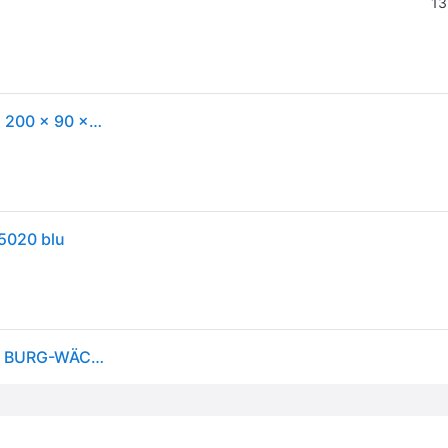
13
Burg Wächter 10690 Cassetta portavalori (L x A x P) 200 x 90 x 160 mm Blu
5020 blu
Geldkassette H.90mm B.200mm, T.160mm blau STA BURG-WÄCHTER