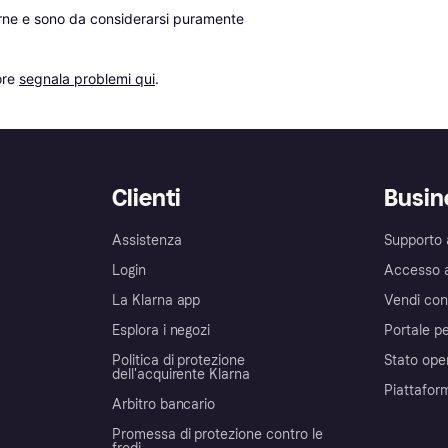
erne e sono da considerarsi puramente 
re 
segnala problemi qui
.
Clienti
Busin
Assistenza
Supporto 
Login
Accesso 
La Klarna app
Vendi con
Esplora i negozi
Portale pe
Politica di protezione
Stato ope
dell'acquirente Klarna
Piattafor
Arbitro bancario
Promessa di protezione contro le