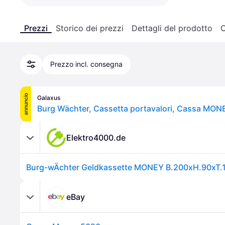
Prezzi
Storico dei prezzi
Dettagli del prodotto
C
Prezzo incl. consegna
annuncio
Galaxus
Burg Wächter, Cassetta portavalori, Cassa MON
Elektro4000.de
eBay