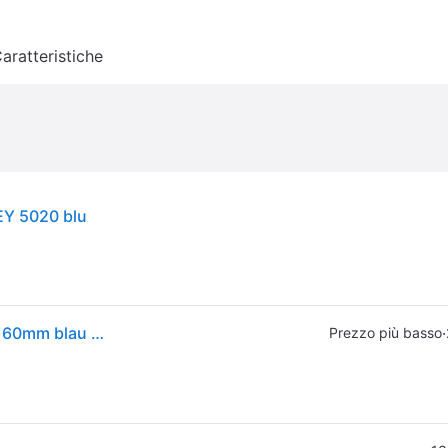
aratteristiche
EY 5020 blu
Burg-wÄchter Geldkassette MONEY B.200xH.90xT.160mm blau STA lack. 10690
·
Prezzo più basso