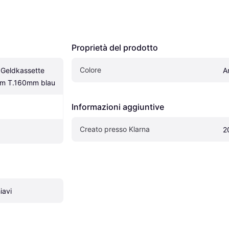
Proprietà del prodotto
Colore
eldkassette 
A
m T.160mm blau
Informazioni aggiuntive
Creato presso Klarna
2
iavi