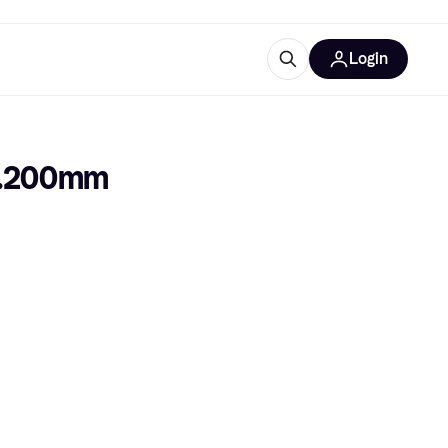
Login
Approfondimenti
ure per ufficio
re
Cos'è Klarna?
.200mm 
categorie