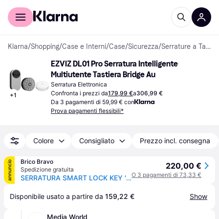
Per il tuo shopping
Per le aziende
Klarna
/
Shopping
/
Case e Interni
/
Case
/
Sicurezza
/
Serrature a Tastiera
EZVIZ DL01 Pro Serratura Intelligente 
Multiutente Tastiera Bridge Au
Serratura Elettronica
Confronta i prezzi da
179,99 €
a
306,99 €
+
1
Da 3 pagamenti di 59,99 € con
Prova pagamenti flessibili*
Colore
Consigliato
Prezzo incl. consegna
Brico Bravo
annuncio
220,00 €
Spedizione gratuita
O 3 pagamenti di 73,33 €
SERRATURA SMART LOCK KEY 'DL01 PRO KIT' DL01 PRO KIT
Disponibile usato a partire da 
159,22 €
Show
Media World