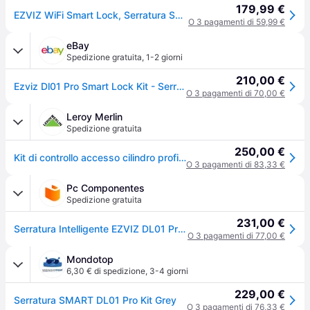
179,99 €
EZVIZ WiFi Smart Lock, Serratura Smart con Tastiera Multifunzione e Gateway, Serratura Elettronica con Accesso Remoto e Bluetooth, Sblocco Senza Chiave Tramite Codice, Tag o App, DL01 Pro Kit
O 3 pagamenti di 59,99 €
eBay
Spedizione gratuita
,
1-2 giorni
210,00 €
Ezviz Dl01 Pro Smart Lock Kit - Serratura + Tastierino + Centralina A3
O 3 pagamenti di 70,00 €
Leroy Merlin
Spedizione gratuita
250,00 €
Kit di controllo accesso cilindro profilo europeo EZVIZ DL01 PRO KIT
O 3 pagamenti di 83,33 €
Pc Componentes
Spedizione gratuita
231,00 €
Serratura Intelligente EZVIZ DL01 Pro WiFi Bluetooth Zigbee Apertura con App Tastiera Numerica Multiutente
O 3 pagamenti di 77,00 €
Mondotop
6,30 € di spedizione
,
3-4 giorni
229,00 €
Serratura SMART DL01 Pro Kit Grey
O 3 pagamenti di 76,33 €