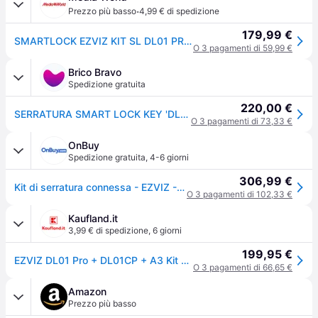
·
Prezzo più basso
4,99 € di spedizione
179,99 €
SMARTLOCK EZVIZ KIT SL DL01 PRO + TASTIERINO A3
O 3 pagamenti di 59,99 €
Brico Bravo
Spedizione gratuita
220,00 €
SERRATURA SMART LOCK KEY 'DL01 PRO KIT' DL01 PRO KIT
O 3 pagamenti di 73,33 €
OnBuy
Spedizione gratuita
,
4-6 giorni
306,99 €
Kit di serratura connessa - EZVIZ - DL01Pro - Bluetooth - Sblocco remoto - Serratura intelligente / tastiera / gateway
O 3 pagamenti di 102,33 €
Kaufland.it
3,99 € di spedizione
,
6 giorni
199,95 €
EZVIZ DL01 Pro + DL01CP + A3 Kit kit di sicurezza domestica intelligente ZigBee
O 3 pagamenti di 66,65 €
Amazon
Prezzo più basso