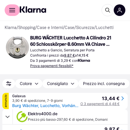
Per il tuo shopping
Per le aziende
Klarna
/
Shopping
/
Case e Interni
/
Case
/
Sicurezza
/
Lucchetti
BURG WÄCHTER Lucchetto A Cilindro 21 
60 Schlosskörper-B.60mm VA Chiave 
Diversa
Lucchetto a Gancio, Serratura per Porta
Confronta i prezzi da
9,87 €
a
14,15 €
Da 3 pagamenti di 3,29 € con
Prova pagamenti flessibili*
Colore
Consigliato
Prezzo incl. consegna
Galaxus
annuncio
13,44 €
3,90 € di spedizione
,
7-9 giorni
O 3 pagamenti di 4,48 €
Burg Wächter, Lucchetto, Vorhängeschloss 21 60
Elektro4000.de
·
Prezzo più basso
297,60 € di spedizione
,
Domani
9,87 €