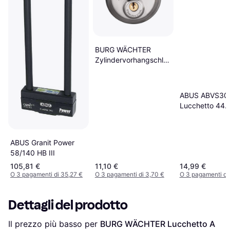
BURG WÄCHTER
Zylindervorhangschloss
21 70 Corpo Serratura
70 mm VA Chiave
Diversa
ABUS ABVS30
Lucchetto 44
Serratura A
Combinazione
Numerica
ABUS Granit Power
58/140 HB III
105,81 €
11,10 €
14,99 €
O 3 pagamenti di 35,27 €
O 3 pagamenti di 3,70 €
O 3 pagamenti di
Dettagli del prodotto
Il prezzo più basso per 
BURG WÄCHTER Lucchetto A 