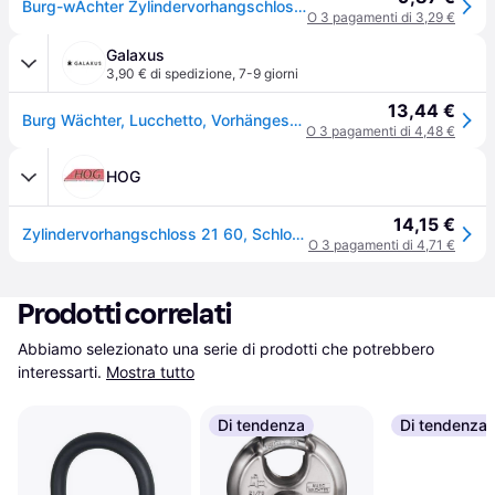
Burg-wÄchter Zylindervorhangschloss 21 60 Schlosskörper-B.60mm VA
O 3 pagamenti di 3,29 €
Galaxus
3,90 € di spedizione
,
7-9 giorni
13,44 €
Burg Wächter, Lucchetto, Vorhängeschloss 21 60
O 3 pagamenti di 4,48 €
HOG
14,15 €
Zylindervorhangschloss 21 60, Schlosskörper-B.60mm VA versch.-schl.BURG-WÄCHTER
O 3 pagamenti di 4,71 €
Prodotti correlati
Abbiamo selezionato una serie di prodotti che potrebbero 
interessarti.
Mostra tutto
Di tendenza
Di tendenza