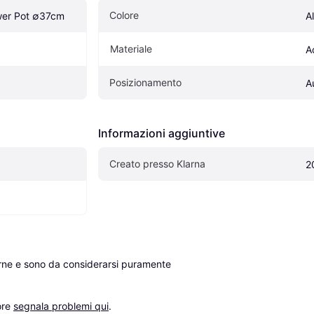
Colore
wer Pot ∅37cm
A
Materiale
A
Posizionamento
A
Informazioni aggiuntive
Creato presso Klarna
2
erne e sono da considerarsi puramente 
re 
segnala problemi qui
.