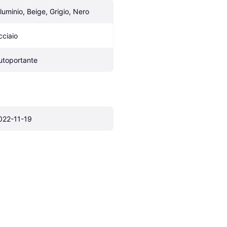
lluminio, Beige, Grigio, Nero
cciaio
utoportante
022-11-19