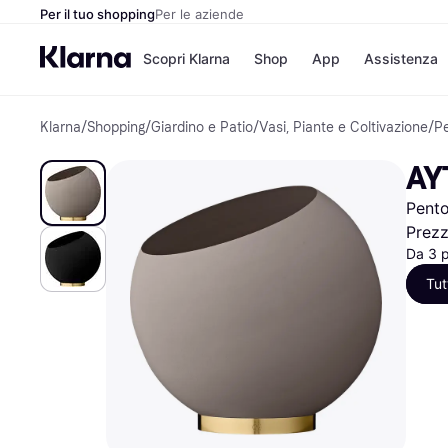
Per il tuo shopping
Per le aziende
Scopri Klarna
Shop
App
Assistenza
Klarna
/
Shopping
/
Giardino e Patio
/
Vasi, Piante e Coltivazione
/
Pe
Opzioni di pagame
Negozi
Opzioni di pagamen
Booking.c
AY
Paga ora
Unieuro
Paga in 3 rate
Media Wor
Pento
Paga dopo 30 giorni
eBay
Finanziamento
Zalando
Prez
Da 3 
Tut
Elenco negozi