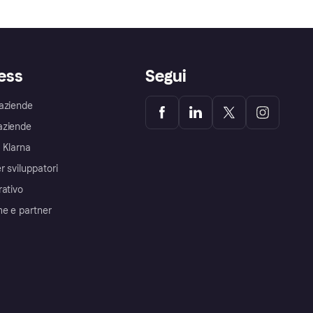
ess
Segui
aziende
aziende
 Klarna
r sviluppatori
rativo
me e partner