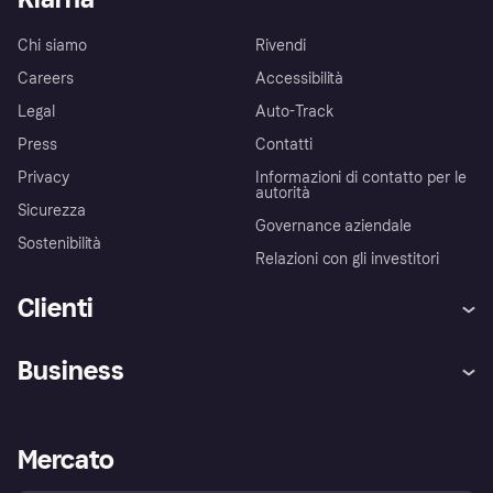
Chi siamo
Rivendi
Careers
Accessibilità
Legal
Auto-Track
Press
Contatti
Privacy
Informazioni di contatto per le
autorità
Sicurezza
Governance aziendale
Sostenibilità
Relazioni con gli investitori
Clienti
Assistenza
Arbitro bancario
Business
Login
Promessa di protezione contro
le frodi
Supporto aziende
Portale per sviluppatori
La Klarna app
Impostazioni sulla privacy
Accesso aziende
Stato operativo
Mercato
Esplora i negozi
Il tuo diritto di recesso
Vendi con Klarna
Piattaforme e partner
Politica di protezione