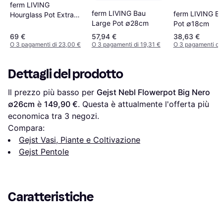
ferm LIVING
ferm LIVING Bau
ferm LIVING B
Hourglass Pot Extra
Large Pot ∅28cm
Pot ∅18cm
Small ∅21cm
69 €
57,94 €
38,63 €
O 3 pagamenti di 23,00 €
O 3 pagamenti di 19,31 €
O 3 pagamenti di
Dettagli del prodotto
Il prezzo più basso per 
Gejst Nebl Flowerpot Big Nero 
∅26cm
 è 
149,90 €
. Questa è attualmente l'offerta più 
economica tra 
3
 negozi.
Compara:
Gejst Vasi, Piante e Coltivazione
Gejst Pentole
Caratteristiche