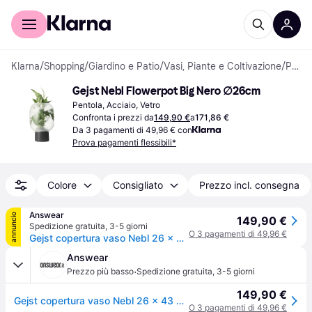
Per il tuo shopping
Per le aziende
Klarna
/
Shopping
/
Giardino e Patio
/
Vasi, Piante e Coltivazione
/
Pentole
Gejst Nebl Flowerpot Big Nero ∅26cm
Pentola, Acciaio, Vetro
Confronta i prezzi da
149,90 €
a
171,86 €
Da 3 pagamenti di 49,96 € con
Prova pagamenti flessibili*
Colore
Consigliato
Prezzo incl. consegna
Answear
annuncio
149,90 €
Spedizione gratuita
,
3-5 giorni
O 3 pagamenti di 49,96 €
Gejst copertura vaso Nebl 26 x 43 cm - nero - TAGLIA UNICA
Answear
·
Prezzo più basso
Spedizione gratuita
,
3-5 giorni
149,90 €
Gejst copertura vaso Nebl 26 x 43 cm - nero - TAGLIA UNICA
O 3 pagamenti di 49,96 €