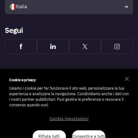
dell'acquirente Klarna
Italia
Segui
Cookie e privacy
Usiamo i cookie per far funzionare il sito web, personalizzare la tua
esperienza e analizzare la navigazione. Condividiamo anche i dati con
i nostri partner pubblicitari. Puoi gestire le preferenze o revocare il
consenso quando vuoi.
Cambia impostazioni
Copyright © 2005-2026 Klarna Bank AB (publ). Headquarters: Stockholm, Sweden. All
rights reserved. Klarna Bank AB (publ). Sveavägen 46, 111 34 Stockholm. Organization
number: 556737-0431
Rifiuta tutti
Consentire a tutti