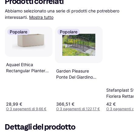
Prodotti correlati
Abbiamo selezionato una serie di prodotti che potrebbero 
interessarti.
Mostra tutto
Popolare
Popolare
Aquael Ethica
Rectangular Planter
Garden Pleasure
80 cm White
Ponte Del Giardino
Dukono Casette E
Sistemazione Giardino
Stefanplast St
Fioriera Rettan
Nero 80 cm
28,99 €
366,51 €
42 €
O 3 pagamenti di 9,66 €
O 3 pagamenti di 122,17 €
O 3 pagamenti di
Dettagli del prodotto