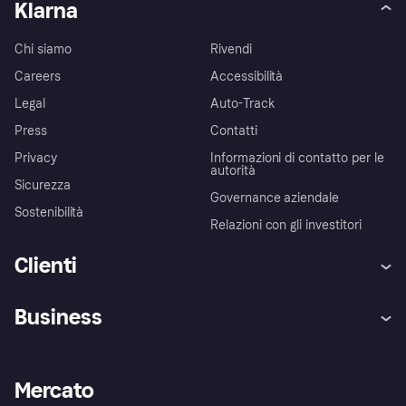
Klarna
Chi siamo
Rivendi
Careers
Accessibilità
Legal
Auto-Track
Press
Contatti
Privacy
Informazioni di contatto per le
autorità
Sicurezza
Governance aziendale
Sostenibilità
Relazioni con gli investitori
Clienti
Assistenza
Arbitro bancario
Business
Login
Promessa di protezione contro
le frodi
Supporto aziende
Portale per sviluppatori
La Klarna app
Impostazioni sulla privacy
Accesso aziende
Stato operativo
Mercato
Esplora i negozi
Il tuo diritto di recesso