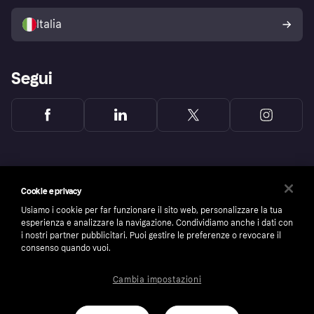
Vendi con Klarna
Piattaforme e partner
Politica di protezione
dell'acquirente Klarna
Italia
Segui
Cookie e privacy
Usiamo i cookie per far funzionare il sito web, personalizzare la tua
esperienza e analizzare la navigazione. Condividiamo anche i dati con
i nostri partner pubblicitari. Puoi gestire le preferenze o revocare il
consenso quando vuoi.
Cambia impostazioni
Copyright © 2005-2026 Klarna Bank AB (publ). Headquarters: Stockholm, Sweden. All
rights reserved. Klarna Bank AB (publ). Sveavägen 46, 111 34 Stockholm. Organization
number: 556737-0431