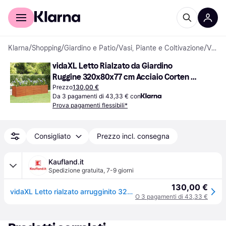
Per il tuo shopping
Per le aziende
Klarna
/
Shopping
/
Giardino e Patio
/
Vasi, Piante e Coltivazione
/
Vasi da Giardino
vidaXL Letto Rialzato da Giardino 
Ruggine 320x80x77 cm Acciaio Corten - 
Marrone
Prezzo
130,00 €
Da 3 pagamenti di 43,33 € con
Prova pagamenti flessibili*
Consigliato
Prezzo incl. consegna
Kaufland.it
Spedizione gratuita
,
7-9 giorni
130,00 €
vidaXL Letto rialzato arrugginito 320x80x77 cm Acciaio corten
O 3 pagamenti di 43,33 €