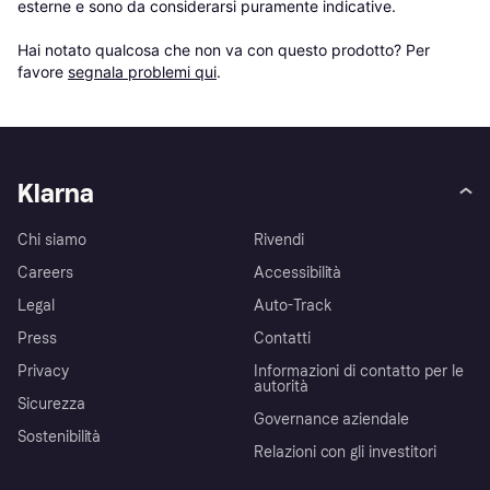
esterne e sono da considerarsi puramente indicative.

Hai notato qualcosa che non va con questo prodotto? Per 
favore 
segnala problemi qui
.
Klarna
Chi siamo
Rivendi
Careers
Accessibilità
Legal
Auto-Track
Press
Contatti
Privacy
Informazioni di contatto per le
autorità
Sicurezza
Governance aziendale
Sostenibilità
Relazioni con gli investitori