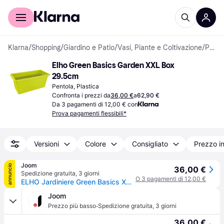
Per il tuo shopping
Per le aziende
Klarna
/
Shopping
/
Giardino e Patio
/
Vasi, Piante e Coltivazione
/
Pentole
Elho Green Basics Garden XXL Box 
29.5cm
Pentola, Plastica
Confronta i prezzi da
36,00 €
a
62,90 €
Da 3 pagamenti di 12,00 € con
Prova pagamenti flessibili*
Versioni
Colore
Consigliato
Prezzo i
Joom
annuncio
36,00 €
Spedizione gratuita
,
3 giorni
O 3 pagamenti di 12,00 €
ELHO Jardiniere Green Basics XXL - L 29,5 x W 59,2 x H 27,7 cm - Extérieur - Vivre noir
Joom
·
Prezzo più basso
Spedizione gratuita
,
3 giorni
36,00 €