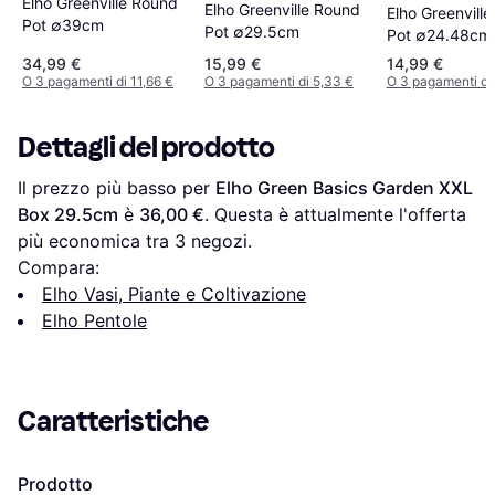
Elho Greenville Round
Elho Greenville Round
Elho Greenvill
Pot ∅39cm
Pot ∅29.5cm
Pot ∅24.48cm
34,99 €
15,99 €
14,99 €
O 3 pagamenti di 11,66 €
O 3 pagamenti di 5,33 €
O 3 pagamenti di
Dettagli del prodotto
Il prezzo più basso per 
Elho Green Basics Garden XXL 
Box 29.5cm
 è 
36,00 €
. Questa è attualmente l'offerta 
più economica tra 
3
 negozi.
Compara:
Elho Vasi, Piante e Coltivazione
Elho Pentole
Caratteristiche
Prodotto