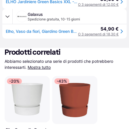
ELHO Jardiniere Green Basics XXL - L 29,5 x W 59,2 x H 27,7 cm - Extérieur - Vivre noir
O 3 pagamenti di 12,00 €
Galaxus
Spedizione gratuita
,
10-15 giorni
54,90 €
Elho, Vaso da fiori, Giardino Green Basics Xxl (28.50 x 58 x 26.80cm)
O 3 pagamenti di 18,30 €
Prodotti correlati
Abbiamo selezionato una serie di prodotti che potrebbero 
interessarti.
Mostra tutto
-20%
-43%