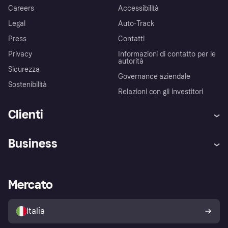
Careers
Accessibilità
Legal
Auto-Track
Press
Contatti
Privacy
Informazioni di contatto per le
autorità
Sicurezza
Governance aziendale
Sostenibilità
Relazioni con gli investitori
Clienti
Assistenza
Arbitro bancario
Business
Login
Promessa di protezione contro
le frodi
Supporto aziende
Portale per sviluppatori
La Klarna app
Impostazioni sulla privacy
Accesso aziende
Stato operativo
Mercato
Esplora i negozi
Il tuo diritto di recesso
Vendi con Klarna
Piattaforme e partner
Politica di protezione
dell'acquirente Klarna
Italia