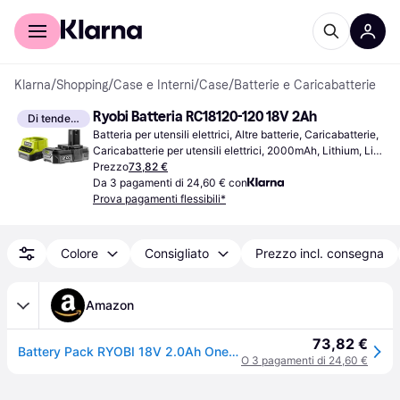
Per il tuo shopping
Per le aziende
Klarna
/
Shopping
/
Case e Interni
/
Case
/
Batterie e Caricabatterie
Ryobi Batteria RC18120-120 18V 2Ah
Di tendenza
Batteria per utensili elettrici, Altre batterie, Caricabatterie, 
Caricabatterie per utensili elettrici, 2000mAh, Lithium, Li-
Ion 18V
Prezzo
73,82 €
Da 3 pagamenti di 24,60 € con
Prova pagamenti flessibili*
Colore
Consigliato
Prezzo incl. consegna
Amazon
73,82 €
Battery Pack RYOBI 18V 2.0Ah OnePlus LithiumPlus - 1 caricabatterie rapido 2.0Ah RC18120-120
O 3 pagamenti di 24,60 €